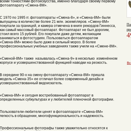
всеми тонкостями фотоискусства, именно благодаря своему первому
фотоаппарату «Смена-8М».
С 1970 по 1995 гг. фотоаппараты «Смена-8», и «Смена-8М» были
выпущены в количестве более 21 млн. экземпляров. «Смену-8М»
Па
покупали за границей, и камера отмечена в книге рекордов Гиннесса,
пр
как самый массовый фотоаппарат. Фотоаппарат не был дорогим,
4
стоил всего 15 рублей. Его покупали даже детям, желающим
заниматься в фотостудиях. Пользоваться фотоаппаратом
«Смена-8М» можно было даже в сильный мороз. В более
профессиональных учебных заведениях также учили на «Смене-8М».
«Сменой-8М» также называлась «Смена-9» в несколько изменённом
корпусе и усовершенствованной функцией наводки на резкость.
Вс
В середине 90-х на смену фотоаппарату «Смена-8М» пришла
модель «Смена-35» ее отличал более современный дизайн и
усовершенствованный видоискатель.
«Смена-8М» и сегодня востребованный фотоаппарат в
определенных субкультурах и у любителей пленочной фотографии.
Пользователи-любители ценят в фотоаппарате «Смена-8М»
легкость в обращении, многофункциональность и надежность.
Профессиональные фотографы также уважительно относятся к