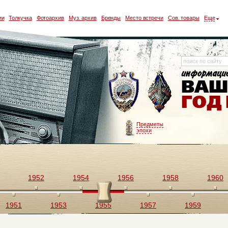
ии
Толкучка
Фотоархив
Муз. архив
Бренды
Место встречи
Сов. товары
Еще
Предметы
эпохи
1952
1954
1956
1958
1960
1951
1953
1955
1957
1959