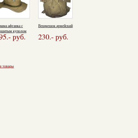
нама афганка с
Вещмешок армейский
ошитым куполом
95.
- руб.
230.
- руб.
е товары