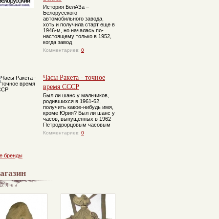
История БелАЗа –
Белорусского
автомобильного завода,
хоть и получила старт еще в
1946-м, но началась по-
настоящему только в 1952,
когда завод
Комментариев:
0
Смена-8М со
вспышкой Чайка
Часы Ракета - точное
время СССР
Был ли шанс у мальчиков,
родившихся в 1961-62,
получить какое-нибудь имя,
кроме Юрия? Был ли шанс у
часов, выпущенных в 1962
Петродворцовым часовым
Комментариев:
0
е бренды
агазин