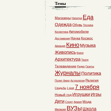
Темы
Еда
Магазины
Напитки
Одежда
Обувь
Техника
Автомобили
Косметика
Наука
Космос
Достижения
Кино
Музыка
Авиация
Живопись
Книги
Архитектура
Театр
Телевидение
Радио
Газеты
Журналы
Политика
Религия
Полит бюро
Астрология
7 ноября
Свадьбы
1 мая
Игрушки
Игры
Новый год
Дети
Мода
Спорт
Армия
ВУЗы
Школа
Милиция