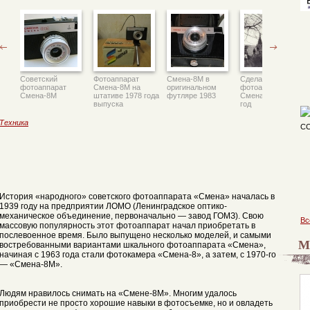
Советский
Фотоаппарат
Смена-8М в
Сделано в СССР
фотоаппарат
Смена-8М на
оригинальном
фотоаппаратом
Смена-8М
штативе 1978 года
футляре 1983
Смена-8М, 1985
выпуска
год
Техника
История «народного» советского фотоаппарата «Смена» началась в
1939 году на предприятии ЛОМО (Ленинградское оптико-
механическое объединение, первоначально — завод ГОМЗ). Свою
Вс
массовую популярность этот фотоаппарат начал приобретать в
послевоенное время. Было выпущено несколько моделей, и самыми
М
востребованными вариантами шкального фотоаппарата «Смена»,
начиная с 1963 года стали фотокамера «Смена-8», а затем, с 1970-го
— «Смена-8М».
Людям нравилось снимать на «Смене-8М». Многим удалось
приобрести не просто хорошие навыки в фотосъемке, но и овладеть