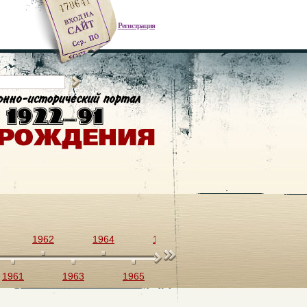
Регистрация
1962
1964
1966
1968
1970
1961
1963
1965
1967
1969