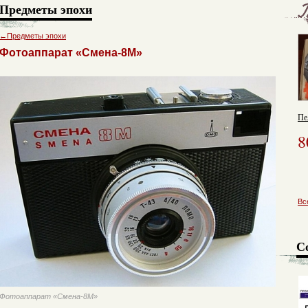
Предметы эпохи
←
Предметы эпохи
Фотоаппарат «Смена-8М»
Пе
8
Вс
С
Фотоаппарат «Смена-8М»