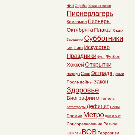
НИИ
Стройка
Ушли из жизни
Пионерлагерь
Пионеры
Комсомол
Октябрята
Плакат
Отдых
Субботники
Заседания
Искусство
Цирк
ГАИ
Праздники
Футбол
Флот
Открытки
Хоккей
Эстрада
Секс
Награды
Деньги
Закон
После войны
Здоровье
Биографии
Оттепель
Дефицит
Катастрофы
Песни
Метро
Премии
Дом и быт
Соцсоревнование
Разное
ВОВ
Терроризм
Юбилеи