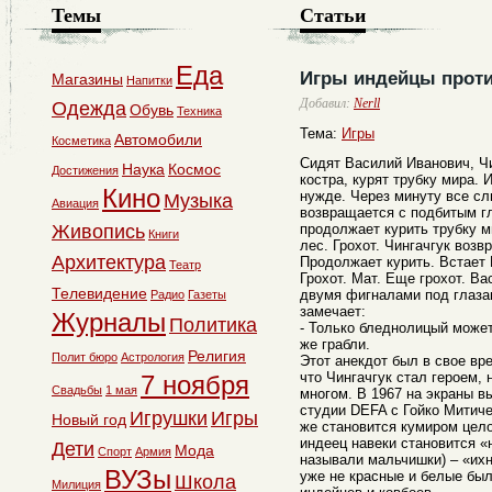
Темы
Статьи
Еда
Игры индейцы проти
Магазины
Напитки
Добавил:
Nerll
Одежда
Обувь
Техника
Тема:
Игры
Автомобили
Косметика
Сидят Василий Иванович, Чи
Наука
Космос
Достижения
костра, курят трубку мира. 
Кино
нужде. Через минуту все сл
Музыка
Авиация
возвращается с подбитым г
Живопись
продолжает курить трубку м
Книги
лес. Грохот. Чингачгук воз
Архитектура
Продолжает курить. Встает 
Театр
Грохот. Мат. Еще грохот. В
Телевидение
двумя фигналами под глаза
Радио
Газеты
замечает:
Журналы
Политика
- Только бледнолицый может
же грабли.
Религия
Полит бюро
Астрология
Этот анекдот был в свое вр
что Чингачгук стал героем, 
7 ноября
Свадьбы
1 мая
многом. В 1967 на экраны 
студии DEFA с Гойко Митиче
Игрушки
Игры
Новый год
же становится кумиром цел
индеец навеки становится «н
Дети
Мода
Спорт
Армия
называли мальчишки) – «их
ВУЗы
уже не красные и белые был
Школа
Милиция