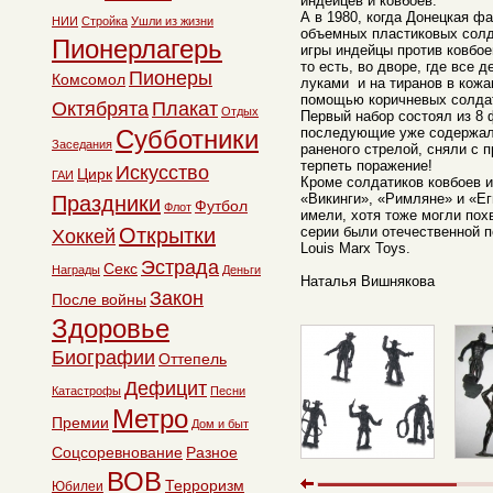
индейцев и ковбоев.
А в 1980, когда Донецкая ф
НИИ
Стройка
Ушли из жизни
объемных пластиковых солд
Пионерлагерь
игры индейцы против ковбое
то есть, во дворе, где все 
Пионеры
Комсомол
луками и на тиранов в кожа
помощью коричневых солда
Октябрята
Плакат
Отдых
Первый набор состоял из 8 
Субботники
последующие уже содержали
Заседания
раненого стрелой, сняли с 
терпеть поражение!
Искусство
Цирк
ГАИ
Кроме солдатиков ковбоев 
«Викинги», «Римляне» и «Ег
Праздники
Футбол
Флот
имели, хотя тоже могли пох
Открытки
серии были отечественной 
Хоккей
Louis Marx Toys.
Эстрада
Секс
Награды
Деньги
Наталья Вишнякова
Закон
После войны
Здоровье
Биографии
Оттепель
Дефицит
Катастрофы
Песни
Метро
Премии
Дом и быт
Соцсоревнование
Разное
ВОВ
Терроризм
Юбилеи