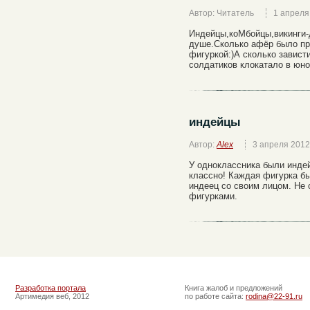
Автор: Читатель
1 апреля
Индейцы,коМбойцы,викинги-д
душе.Сколько афёр было пр
фигуркой:)А сколько завист
солдатиков клокатало в юно
индейцы
Автор:
Alex
3 апреля 2012
У одноклассника были индей
классно! Каждая фигурка б
индеец со своим лицом. Не
фигурками.
Разработка портала
Книга жалоб и предложений
Артимедия веб, 2012
по работе сайта:
rodina@22-91.ru