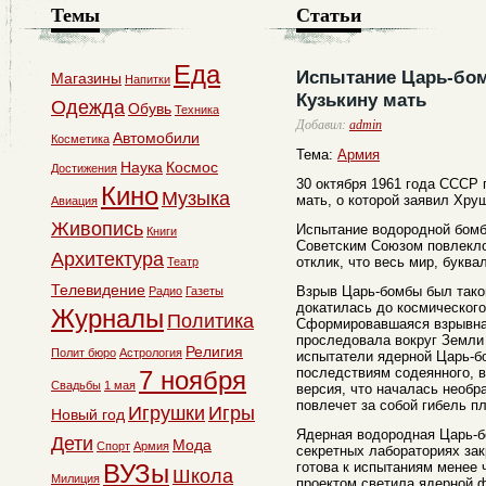
Темы
Статьи
Еда
Испытание Царь-бом
Магазины
Напитки
Кузькину мать
Одежда
Обувь
Техника
Добавил:
admin
Автомобили
Косметика
Тема:
Армия
Наука
Космос
Достижения
30 октября 1961 года СССР 
Кино
Музыка
мать, о которой заявил Хрущ
Авиация
Живопись
Испытание водородной бом
Книги
Советским Союзом повлекло
Архитектура
отклик, что весь мир, буква
Театр
Телевидение
Взрыв Царь-бомбы был такой
Радио
Газеты
докатилась до космического
Журналы
Политика
Сформировавшаяся взрывна
проследовала вокруг Земли 
Религия
Полит бюро
Астрология
испытатели ядерной Царь-
последствиям содеянного, в
7 ноября
Свадьбы
1 мая
версия, что началась необр
повлечет за собой гибель п
Игрушки
Игры
Новый год
Ядерная водородная Царь-б
Дети
Мода
Спорт
Армия
секретных лабораториях зак
ВУЗы
готова к испытаниям менее 
Школа
Милиция
проектом светила ядерной ф