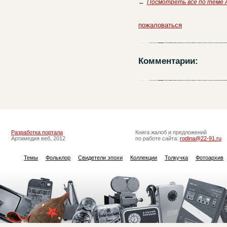
←
Посмотреть все по теме 
пожаловаться
Комментарии:
Разработка портала
Книга жалоб и предложений
Артимедия веб, 2012
по работе сайта:
rodina@22-91.ru
Темы
Фольклор
Свидетели эпохи
Коллекции
Толкучка
Фотоархив