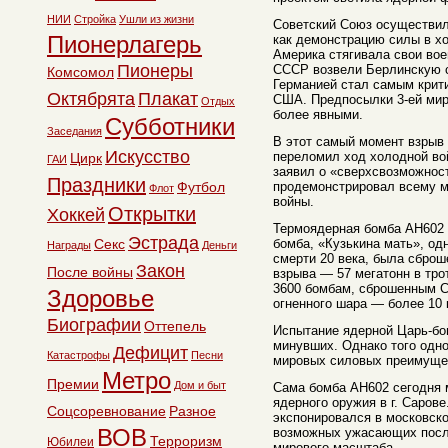
НИИ
Стройка
Ушли из жизни
Советский Союз осуществил
Пионерлагерь
как демонстрацию силы в х
Америка стягивала свои во
Пионеры
СССР возвели Берлинскую с
Комсомол
Германией стал самым крит
Октябрята
Плакат
США. Предпосылки 3-ей мир
Отдых
более явными.
Субботники
Заседания
В этот самый момент взрыв
Искусство
переломил ход холодной во
Цирк
ГАИ
заявил о «сверхсвозможнос
Праздники
Футбол
продемонстрировал всему м
Флот
войны.
Открытки
Хоккей
Термоядерная бомба АН602 в
Эстрада
Секс
бомба, «Кузькина мать», о
Награды
Деньги
смерти 20 века, была сброш
Закон
После войны
взрыва — 57 мегатонн в тро
3600 бомбам, сброшенным 
Здоровье
огненного шара — более 10 
Биографии
Оттепель
Испытание ядерной Царь-бо
минувших. Однако того одно
Дефицит
Катастрофы
Песни
мировых силовых преимуще
Метро
Премии
Дом и быт
Сама бомба АН602 сегодня 
ядерного оружия в г. Сарове
Соцсоревнование
Разное
экспонировался в московск
ВОВ
возможных ужасающих посл
Терроризм
Юбилеи
мирового масштаба.