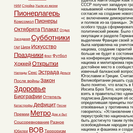
удалось найти общий язык п
СССР получил западную гра
НИИ
Стройка
Ушли из жизни
называемой «линии Керзона
Пионерлагерь
согласия на создание новог
«с включением демократиче
Пионеры
Комсомол
и поляков из-за границы». 
особого труда сформироват
Октябрята
Плакат
Отдых
политический режим. Было 
Субботники
оккупации и разделе Герман
Заседания
выделении Франции своей з
была направлена на уничто
Искусство
Цирк
ГАИ
нацизма, создание гарантий 
больше не будет в состояни
Праздники
Футбол
Флот
на конференции подчёркивал
Открытки
нацизма и милитаризма герм
Хоккей
достойное место в сообщес
Эстрада
извечный балканский вопрос
Секс
Награды
Деньги
Югославии и Греции. Считае
Закон
Великобритании решать судь
После войны
было понятно, что власть 
Здоровье
Иосипа Броз Тито, которому
взять в правительство «дем
Биографии
Оттепель
подписана Декларация об о
определившая принципы пол
Дефицит
Катастрофы
Песни
отвоёванных у противника т
Метро
говорилось: «Установление 
Премии
Дом и быт
переустройство национальн
быть достигнуто таким путё
Соцсоревнование
Разное
освобождённым народам ун
ВОВ
нацизма и фашизма и созда
Терроризм
Юбилеи