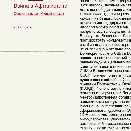
по их собственному выбору»
Война в Афганистане
и ожидалось, позднее не ст
держава-победительница им
Эпоха застоя
Мультфильмы
территориях, где были разм
каждый из бывших союзников
старательно поддерживать 
идеологических союзников. 
Все темы
разделилась на социалисти
Европу, где Вашингтон, Лон
противостоять коммунистич
раз был поднят вопрос о ре
не смогли окончательно оп
Договорились, что США и В
процентов всех репараций.
решена судьба Дальнего Вос
советских войск в войне пр
США и Великобритании суще
СССР получал Курилы и Юж
русско-японской войне. Сов
обещаны Порт-Артур и Кита
(КВЖД). И очень важный мом
реализация идеи новой Лиг
межгосударственная организ
попытки изменить установл
Именно на конференции поб
сформирована идеология Ор
ООН стала символом и неки
мироустройства, уважаемой
организацией в разрешении
страны-победители и впред