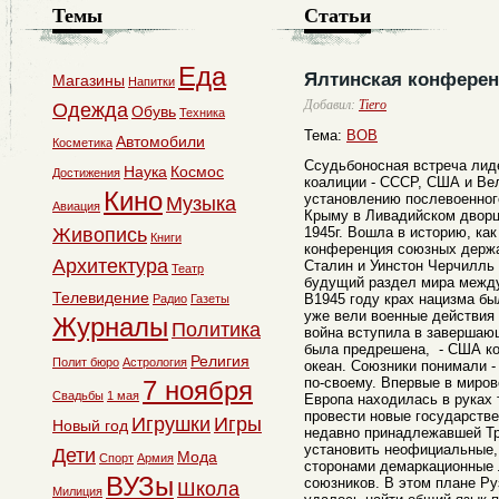
Темы
Статьи
Еда
Ялтинская конферен
Магазины
Напитки
Добавил:
Tiero
Одежда
Обувь
Техника
Тема:
ВОВ
Автомобили
Косметика
Cсудьбоносная встреча лид
Наука
Космос
Достижения
коалиции - СССР, США и Ве
Кино
установлению послевоенног
Музыка
Авиация
Крыму в Ливадийском дворц
Живопись
1945г. Вошла в историю, ка
Книги
конференция союзных держа
Архитектура
Сталин и Уинстон Черчилль 
Театр
будущий раздел мира между
Телевидение
В1945 году крах нацизма бы
Радио
Газеты
уже вели военные действия 
Журналы
Политика
война вступила в завершаю
была предрешена, - США ко
Религия
Полит бюро
Астрология
океан. Союзники понимали 
по-своему. Впервые в миров
7 ноября
Свадьбы
1 мая
Европа находилась в руках 
провести новые государстве
Игрушки
Игры
Новый год
недавно принадлежавшей Тр
установить неофициальные,
Дети
Мода
Спорт
Армия
сторонами демаркационные
ВУЗы
союзников. В этом плане Р
Школа
Милиция