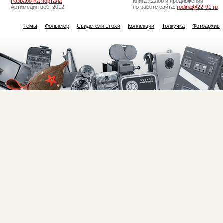
Разработка портала
Книга жалоб и предложений
Артимедия веб, 2012
по работе сайта:
rodina@22-91.ru
Темы
Фольклор
Свидетели эпохи
Коллекции
Толкучка
Фотоархив