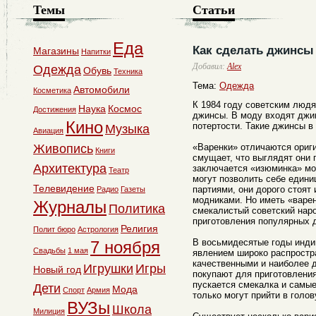
Темы
Статьи
Еда
Как сделать джинсы
Магазины
Напитки
Добавил:
Alex
Одежда
Обувь
Техника
Тема:
Одежда
Автомобили
Косметика
К 1984 году советским людя
Наука
Космос
Достижения
джинсы. В моду входят джи
Кино
потертости. Такие джинсы в
Музыка
Авиация
Живопись
«Варенки» отличаются ориг
Книги
смущает, что выглядят они 
Архитектура
заключается «изюминка» мо
Театр
могут позволить себе един
Телевидение
партиями, они дорого стоят
Радио
Газеты
модниками. Но иметь «варен
Журналы
Политика
смекалистый советский нар
приготовления популярных
Религия
Полит бюро
Астрология
В восьмидесятые годы инди
7 ноября
Свадьбы
1 мая
явлением широко распростр
качественными и наиболее 
Игрушки
Игры
Новый год
покупают для приготовления
пускается смекалка и самы
Дети
Мода
Спорт
Армия
только могут прийти в голов
ВУЗы
Школа
Милиция