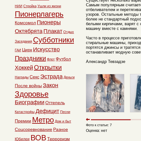
Существует несколько вариа
Самым популярным считаетс
НИИ
Стройка
Ушли из жизни
отбеливателем и перетягив
Пионерлагерь
узоров. Остальные методы 
более не стандартный подхо
Пионеры
Комсомол
белыми кирпичами, варят с 
машину вместе с камнями.
Октябрята
Плакат
Отдых
Субботники
Часто в процессе приготов
Заседания
стиральные машины, приход
портятся джинсы и тратятся
Искусство
Цирк
ГАИ
останавливает модную сове
Праздники
Футбол
Флот
Александр Тевзадзе
Открытки
Хоккей
Эстрада
Секс
Награды
Деньги
Закон
После войны
Здоровье
Биографии
Оттепель
Дефицит
Катастрофы
Песни
Метро
Премии
Дом и быт
Фото к статье: 7
Соцсоревнование
Разное
Оценка: нет
ВОВ
Терроризм
Юбилеи