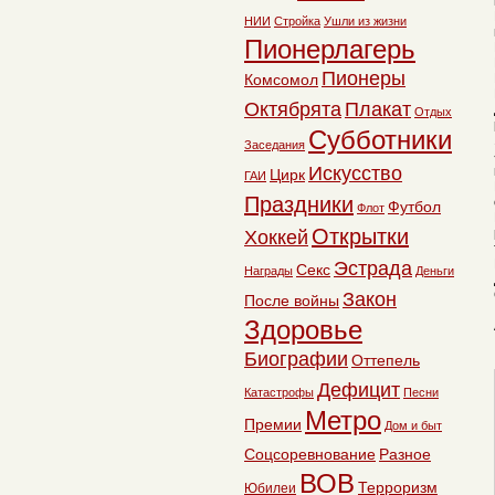
НИИ
Стройка
Ушли из жизни
Пионерлагерь
Пионеры
Комсомол
Октябрята
Плакат
Отдых
Субботники
Заседания
Искусство
Цирк
ГАИ
Праздники
Футбол
Флот
Открытки
Хоккей
Эстрада
Секс
Награды
Деньги
Закон
После войны
Здоровье
Биографии
Оттепель
Дефицит
Катастрофы
Песни
Метро
Премии
Дом и быт
Соцсоревнование
Разное
ВОВ
Терроризм
Юбилеи