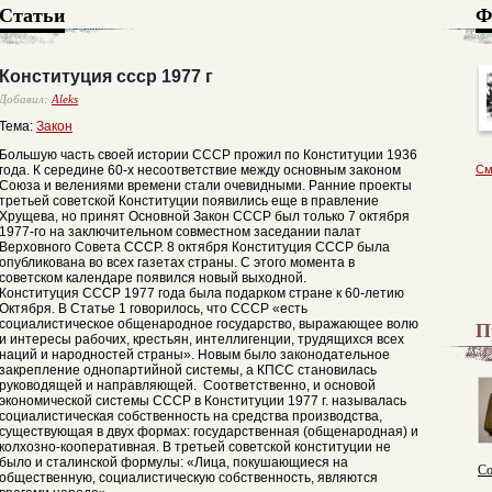
Статьи
Ф
Конституция ссср 1977 г
Добавил:
Aleks
Тема:
Закон
Большую часть своей истории СССР прожил по Конституции 1936
года. К середине 60-х несоответствие между основным законом
См
Союза и велениями времени стали очевидными. Ранние проекты
третьей советской Конституции появились еще в правление
Хрущева, но принят Основной Закон СССР был только 7 октября
1977-го на заключительном совместном заседании палат
Верховного Совета СССР. 8 октября Конституция СССР была
опубликована во всех газетах страны. С этого момента в
советском календаре появился новый выходной.
Конституция СССР 1977 года была подарком стране к 60-летию
Октября. В Статье 1 говорилось, что СССР «есть
П
социалистическое общенародное государство, выражающее волю
и интересы рабочих, крестьян, интеллигенции, трудящихся всех
наций и народностей страны». Новым было законодательное
закрепление однопартийной системы, а КПСС становилась
руководящей и направляющей. Соответственно, и основой
экономической системы СССР в Конституции 1977 г. называлась
социалистическая собственность на средства производства,
существующая в двух формах: государственная (общенародная) и
колхозно-кооперативная. В третьей советской конституции не
было и сталинской формулы: «Лица, покушающиеся на
Со
общественную, социалистическую собственность, являются