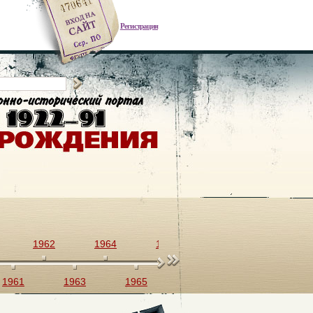
Регистрация
1962
1964
1966
1968
1970
1961
1963
1965
1967
1969