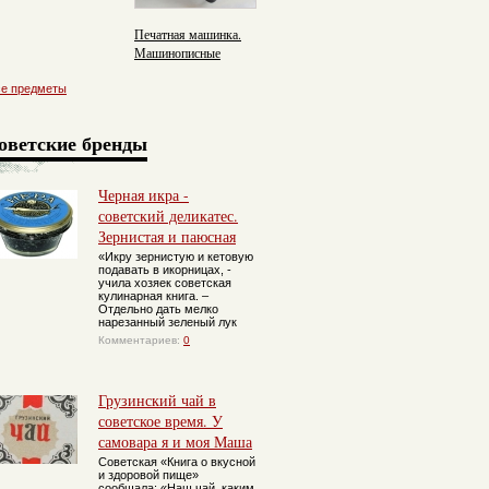
Печатная машинка.
Машинописные
работы.
се предметы
оветские бренды
Черная икра -
советский деликатес.
Зернистая и паюсная
«Икру зернистую и кетовую
подавать в икорницах, -
учила хозяек советская
кулинарная книга. –
Отдельно дать мелко
нарезанный зеленый лук
Комментариев:
0
Грузинский чай в
советское время. У
самовара я и моя Маша
Советская «Книга о вкусной
и здоровой пище»
сообщала: «Наш чай, каким