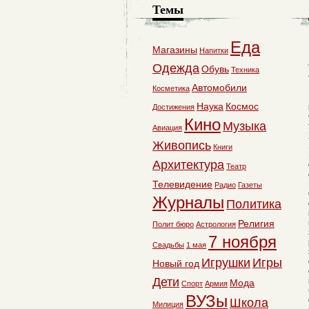
Темы
Еда
Магазины
Напитки
Одежда
Обувь
Техника
Автомобили
Косметика
Наука
Космос
Достижения
Кино
Музыка
Авиация
Живопись
Книги
Архитектура
Театр
Телевидение
Радио
Газеты
Журналы
Политика
Религия
Полит бюро
Астрология
7 ноября
Свадьбы
1 мая
Игрушки
Игры
Новый год
Дети
Мода
Спорт
Армия
ВУЗы
Школа
Милиция