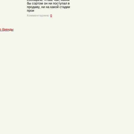
бы сортом он ни поступал в
продажу, ни на какой стадии
прои
Комментариев:
0
е бренды