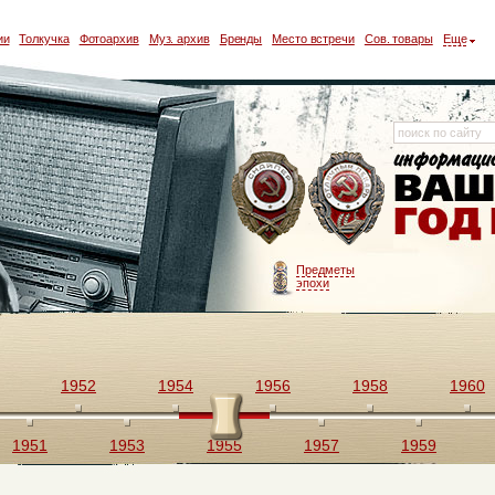
ии
Толкучка
Фотоархив
Муз. архив
Бренды
Место встречи
Сов. товары
Еще
Предметы
эпохи
1952
1954
1956
1958
1960
1951
1953
1955
1957
1959