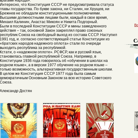
врагами народа».
Интересно, что Конституция СССР не предусматривала статуса
главы государства. По букве закона, ни Сталин, ни Хрущев, ни
Брежнев не обладали конституционными полномочиями.
Высшими должностными лицами были, каждый в свое время,
Михаил Калинин, Анастас Микоян и Никита Подгорный.
В
Были в последней Конституции СССР и мины замедленного
действия – так, основной Закон закреплял право союзных
республик Союза на свободный выход из состава СССР. Наступил
С
1991 год, и. согласно соответствующей статье Конституции из
«братских народов надежного оплота» стали по очереди
выходить республика за республикой.
Кстати, о «надежном оплоте». РСФСР, как и русский язык,
становилась главной республикой Союза. Например, в
Конституции 1936 года говорилось об «обучении в школах на
родном языке», а в версии 1977 обучение на родном языке –
только возможность, альтернативная государственным школам.
В целом же Конституция СССР 1977 года была самым
демократичным Основным Законом за всю историю Советского
Союза.
Александр Достян