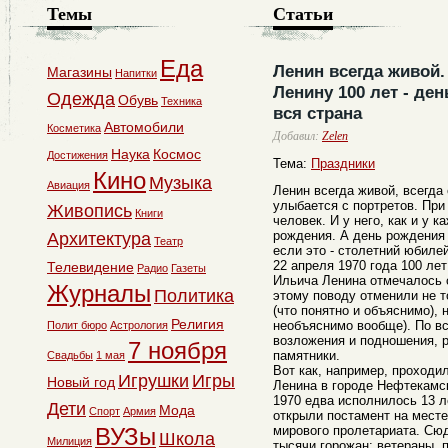
Темы
Статьи
Еда
Ленин всегда живой.
Магазины
Напитки
Ленину 100 лет - де
Одежда
Обувь
Техника
вся страна
Автомобили
Косметика
Добавил:
Zelen
Наука
Космос
Достижения
Тема:
Праздники
Кино
Музыка
Авиация
Ленин всегда живой, всегда 
улыбается с портретов. При
Живопись
Книги
человек. И у него, как и у к
рождения. А день рождения 
Архитектура
Театр
если это - столетний юбилей
22 апреля 1970 года 100 ле
Телевидение
Радио
Газеты
Ильича Ленина отмечалось 
Журналы
Политика
этому поводу отменили не 
(что понятно и объяснимо), 
Религия
необъяснимо вообще). По вс
Полит бюро
Астрология
возложения и подношения, р
7 ноября
памятники.
Свадьбы
1 мая
Вот как, например, проходи
Игрушки
Игры
Новый год
Ленина в городе Нефтекамс
1970 едва исполнилось 13 л
Дети
Мода
Спорт
Армия
открыли постамент на мест
ВУЗы
мирового пролетариата. Сюд
Школа
Милиция
тысячи горожан: ветераны, 