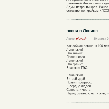
Гранитный Ильич стоит зад
Администрации края. Ранее 
естественно, крайком КПСС!
песня о Ленине
Автор:
pluvash
30 марта 2
Как сейчас помню, к 100-ле
Ленин жив!
Это звенит
Песня небес.
Ленин жив!
Это гремит
Братская ГЭС.
Ленин жив!
Битвой идей
Правит прогресс.
В сердце людей —
Совесть и честь
Народ смеялся, если жив, ч