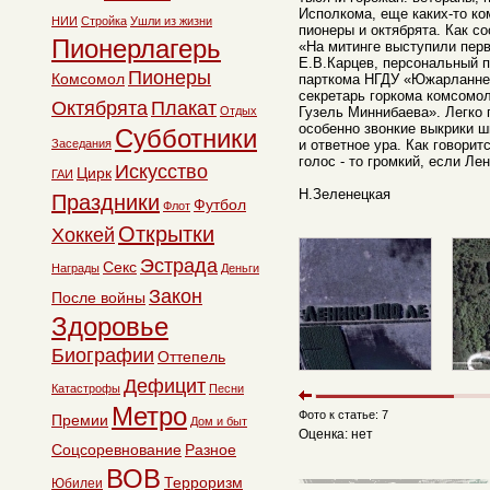
Исполкома, еще каких-то ко
НИИ
Стройка
Ушли из жизни
пионеры и октябрята. Как с
Пионерлагерь
«На митинге выступили перв
Е.В.Карцев, персональный п
Пионеры
Комсомол
парткома НГДУ «Южарланне
секретарь горкома комсомо
Октябрята
Плакат
Отдых
Гузель Миннибаева». Легко 
особенно звонкие выкрики ш
Субботники
Заседания
и ответное ура. Как говоритс
голос - то громкий, если Лен
Искусство
Цирк
ГАИ
Н.Зеленецкая
Праздники
Футбол
Флот
Открытки
Хоккей
Эстрада
Секс
Награды
Деньги
Закон
После войны
Здоровье
Биографии
Оттепель
Дефицит
Катастрофы
Песни
Метро
Фото к статье: 7
Премии
Дом и быт
Оценка: нет
Соцсоревнование
Разное
ВОВ
Терроризм
Юбилеи