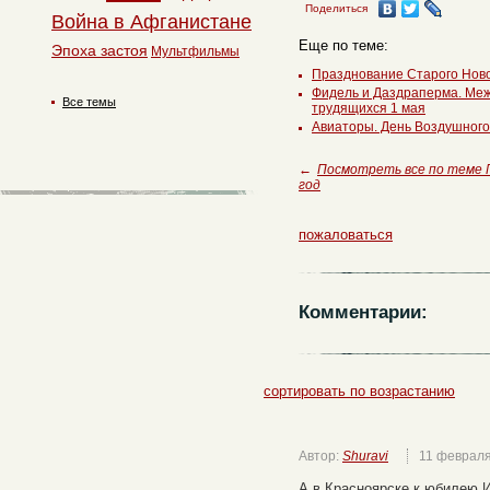
Поделиться
Война в Афганистане
Еще по теме:
Эпоха застоя
Мультфильмы
Празднование Старого Ново
Фидель и Даздраперма. Ме
Все темы
трудящихся 1 мая
Авиаторы. День Воздушног
←
Посмотреть все по теме 
год
пожаловаться
Комментарии:
сортировать по возрастанию
Автор:
Shuravi
11 феврал
А в Красноярске к юбилею 