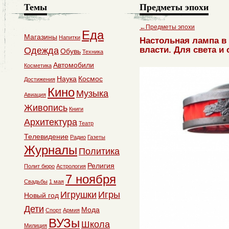
Темы
Предметы эпохи
←
Предметы эпохи
Еда
Магазины
Напитки
Настольная лампа в
власти. Для света и 
Одежда
Обувь
Техника
Автомобили
Косметика
Наука
Космос
Достижения
Кино
Музыка
Авиация
Живопись
Книги
Архитектура
Театр
Телевидение
Радио
Газеты
Журналы
Политика
Религия
Полит бюро
Астрология
7 ноября
Свадьбы
1 мая
Игрушки
Игры
Новый год
Дети
Мода
Спорт
Армия
ВУЗы
Школа
Милиция