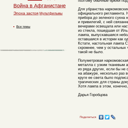
поэтому обычные брюки под 
Война в Афганистане
Для убранства наркомовски
Эпоха застоя
официального регламента. Н
Мультфильмы
прибора до зеленого сукна 
и привилегий, с ней связан
вечерами освещала или нас
Все темы
из стекла, пошедшая от Иль
лампа, выпускавшаяся небол
оставшаяся в истории как о
Кстати, настольная лампа С
скромнее, чем у остальных 
такой не было.
Полуметровая наркомовская
металла с узким тканевым 
из ряда других, если бы не
на абажуре, несколько раз 
круге ее света было подпис
трагических для страны док
Хотя лампа в этом, конечно,
Дарья Горобцова
Поделиться