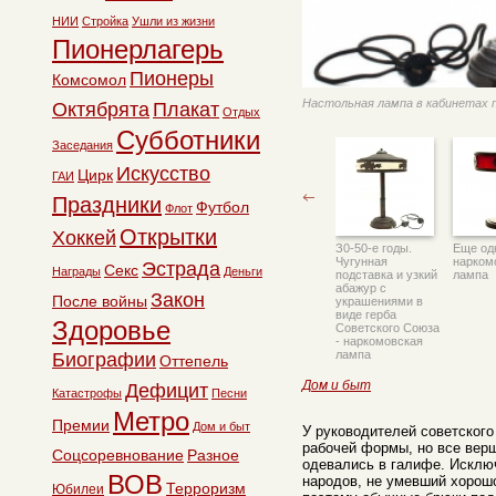
НИИ
Стройка
Ушли из жизни
Пионерлагерь
Пионеры
Комсомол
Настольная лампа в кабинетах 
Октябрята
Плакат
Отдых
Субботники
Заседания
Искусство
Цирк
ГАИ
Праздники
Футбол
Флот
Открытки
Хоккей
З0-50-е годы.
Еще од
Чугунная
нарком
Эстрада
Секс
Награды
Деньги
подставка и узкий
лампа
абажур с
Закон
После войны
украшениями в
виде герба
Здоровье
Советского Союза
- наркомовская
лампа
Биографии
Оттепель
Дом и быт
Дефицит
Катастрофы
Песни
Метро
Премии
Дом и быт
У руководителей советског
рабочей формы, но все вер
Соцсоревнование
Разное
одевались в галифе. Исключ
ВОВ
народов, не умевший хорош
Терроризм
Юбилеи