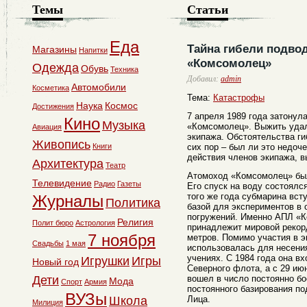
Темы
Статьи
Еда
Тайна гибели подво
Магазины
Напитки
«Комсомолец»
Одежда
Обувь
Техника
Добавил:
admin
Автомобили
Косметика
Тема:
Катастрофы
Наука
Космос
Достижения
7 апреля 1989 года затонул
Кино
Музыка
«Комсомолец». Выжить уда
Авиация
экипажа. Обстоятельства г
Живопись
Книги
сих пор – был ли это недоч
действия членов экипажа, 
Архитектура
Театр
Атомоход «Комсомолец» был
Телевидение
Радио
Газеты
Его спуск на воду состоялся
того же года субмарина вст
Журналы
Политика
базой для экспериментов в 
погружений. Именно АПЛ «К
Религия
Полит бюро
Астрология
принадлежит мировой рекорд
7 ноября
метров. Помимо участия в 
Свадьбы
1 мая
использовалась для несения
учениях. С 1984 года она в
Игрушки
Игры
Новый год
Северного флота, а с 29 ию
Дети
вошел в число постоянно б
Мода
Спорт
Армия
постоянного базирования по
ВУЗы
Школа
Лица.
Милиция