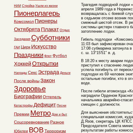
Трагедия подводной лодки 
НИИ
Стройка
Ушли из жизни
апреля 1989 года в Норвежс
Пионерлагерь
возвращалась с боевой слу
в седьмом отсеке возник по
Пионеры
Комсомол
смежный шестой отсек. В р
системы цистерн главного б
Октябрята
Плакат
Отдых
затоплению лодки.
Субботники
Заседания
Гибель подлодки «Комсомол
11:03 был зафиксирован оча
Искусство
Цирк
ГАИ
17:08 субмарина затонула в 
с. ш. 13°15′51″ в. д.
Праздники
Футбол
Флот
В 18:20 к месту аварии под
Открытки
Хоккей
приступил к спасению людей
успела погибнуть от переох
Эстрада
Секс
Награды
Деньги
подлодки из 69 человек эки
остальные погибли, кто в ог
Закон
После войны
воде.
Здоровье
После гибели атомохода «К
наградили Орденом Красног
Биографии
Оттепель
начальника аварийно-спас
Дефицит
смещен с должности.
Катастрофы
Песни
Метро
Для выяснения обстоятельс
Премии
Дом и быт
специальная комиссия, куд
Д.Язов, секретарь ЦК КПСС
Соцсоревнование
Разное
Председателя Совета минис
ВОВ
результатам работы комисс
Терроризм
Юбилеи