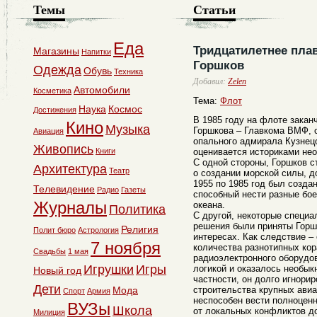
Темы
Статьи
Еда
Тридцатилетнее пла
Магазины
Напитки
Горшков
Одежда
Обувь
Техника
Добавил:
Zelen
Автомобили
Косметика
Тема:
Флот
Наука
Космос
Достижения
В 1985 году на флоте закан
Кино
Музыка
Горшкова – Главкома ВМФ, 
Авиация
опального адмирала Кузнец
Живопись
Книги
оценивается историками нео
С одной стороны, Горшков 
Архитектура
Театр
о создании морской силы, д
1955 по 1985 год был созда
Телевидение
Радио
Газеты
способный нести разные бое
Журналы
океана.
Политика
С другой, некоторые специа
решения были приняты Горш
Религия
Полит бюро
Астрология
интересах. Как следствие –
7 ноября
количества разнотипных кор
Свадьбы
1 мая
радиоэлектронного оборудов
Игрушки
Игры
логикой и оказалось необык
Новый год
частности, он долго игнори
Дети
Мода
строительства крупных авиа
Спорт
Армия
неспособен вести полноцен
ВУЗы
Школа
от локальных конфликтов д
Милиция