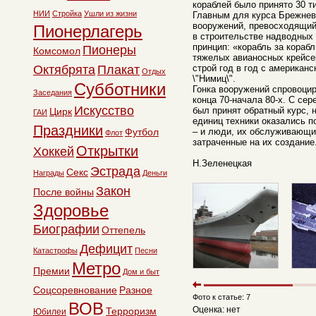
кораблей было принято 30 ти
НИИ
Стройка
Ушли из жизни
Главным для курса Брежнев
вооружений, превосходящий
Пионерлагерь
в строительстве надводных
принцип: «корабль за корабл
Пионеры
Комсомол
тяжелых авианосных крейсер
Октябрята
Плакат
строй год в год с американ
Отдых
\"Нимиц\".
Субботники
Гонка вооружений спровоци
Заседания
конца 70-начала 80-х. С сер
Искусство
был принят обратный курс, 
Цирк
ГАИ
единиц техники оказались п
Праздники
Футбол
– и люди, их обслуживающие,
Флот
затраченные на их создание
Открытки
Хоккей
Н.Зеленецкая
Эстрада
Секс
Награды
Деньги
Закон
После войны
Здоровье
Биографии
Оттепель
Дефицит
Катастрофы
Песни
Метро
Премии
Дом и быт
Соцсоревнование
Разное
Фото к статье: 7
ВОВ
Оценка: нет
Терроризм
Юбилеи