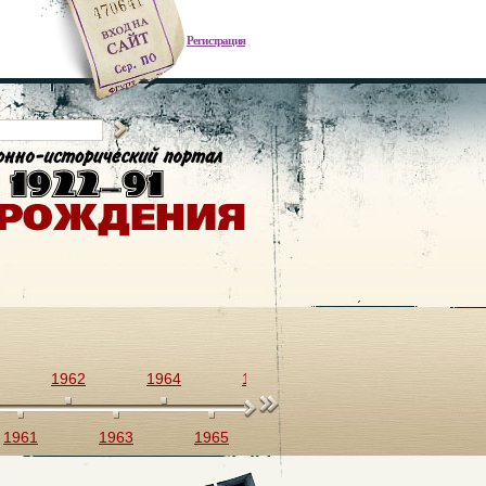
Регистрация
1962
1964
1966
1968
1970
1961
1963
1965
1967
1969