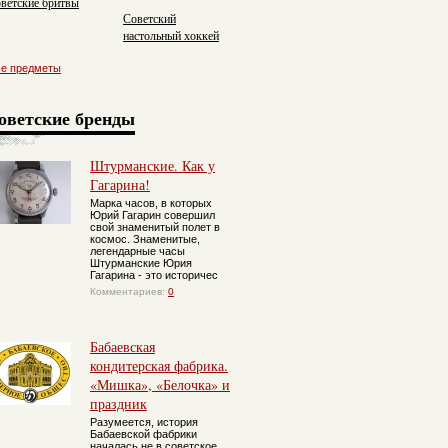
ветские бритвы
Советский
настольный хоккей
се предметы
оветские бренды
Штурманские. Как у
Гагарина!
Марка часов, в которых
Юрий Гагарин совершил
свой знаменитый полет в
космос. Знаменитые,
легендарные часы
Штурманские Юрия
Гагарина - это историчес
Комментариев:
0
Бабаевская
кондитерская фабрика.
«Мишка», «Белочка» и
праздник
Разумеется, история
Бабаевской фабрики
началась не в советское