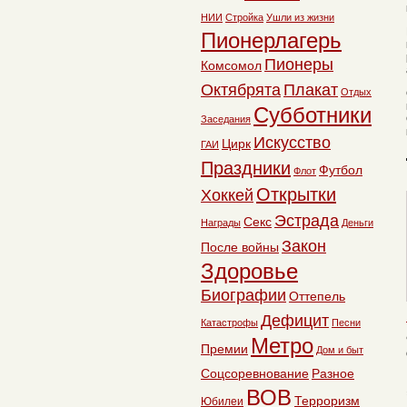
НИИ
Стройка
Ушли из жизни
Пионерлагерь
Пионеры
Комсомол
Октябрята
Плакат
Отдых
Субботники
Заседания
Искусство
Цирк
ГАИ
Праздники
Футбол
Флот
Открытки
Хоккей
Эстрада
Секс
Награды
Деньги
Закон
После войны
Здоровье
Биографии
Оттепель
Дефицит
Катастрофы
Песни
Метро
Премии
Дом и быт
Соцсоревнование
Разное
ВОВ
Терроризм
Юбилеи