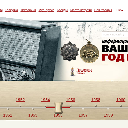
ии
Толкучка
Фотоархив
Муз. архив
Бренды
Место встречи
Сов. товары
Еще
Предметы
эпохи
1952
1954
1956
1958
1960
1951
1953
1955
1957
1959