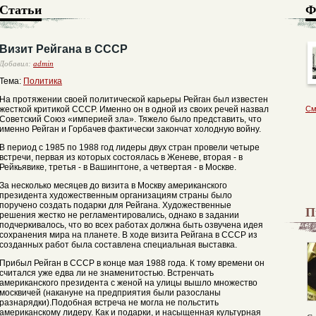
Статьи
Ф
Визит Рейгана в СССР
Добавил:
admin
Тема:
Политика
На протяжении своей политической карьеры Рейган был известен
жесткой критикой СССР. Именно он в одной из своих речей назвал
См
Советский Союз «империей зла». Тяжело было представить, что
именно Рейган и Горбачев фактически закончат холодную войну.
В период с 1985 по 1988 год лидеры двух стран провели четыре
встречи, первая из которых состоялась в Женеве, вторая - в
Рейкьявике, третья - в Вашингтоне, а четвертая - в Москве.
За несколько месяцев до визита в Москву американского
президента художественным организациям страны было
поручено создать подарки для Рейгана. Художественные
П
решения жестко не регламентировались, однако в задании
подчеркивалось, что во всех работах должна быть озвучена идея
сохранения мира на планете. В ходе визита Рейгана в СССР из
созданных работ была составлена специальная выставка.
Прибыл Рейган в СССР в конце мая 1988 года. К тому времени он
считался уже едва ли не знаменитостью. Встренчать
американского президента с женой на улицы вышло множество
москвичей (накануне на предприятия были разосланы
разнарядки).Подобная встреча не могла не польстить
американскому лидеру. Как и подарки, и насыщенная культурная