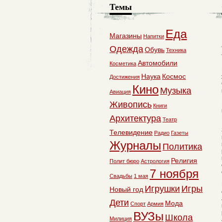
Темы
Еда
Магазины
Напитки
Одежда
Обувь
Техника
Автомобили
Косметика
Наука
Космос
Достижения
Кино
Музыка
Авиация
Живопись
Книги
Архитектура
Театр
Телевидение
Радио
Газеты
Журналы
Политика
Религия
Полит бюро
Астрология
7 ноября
Свадьбы
1 мая
Игрушки
Игры
Новый год
Дети
Мода
Спорт
Армия
ВУЗы
Школа
Милиция