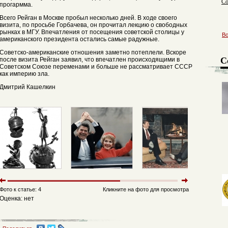
Со
прогармма.
Всего Рейган в Москве пробыл несколько дней. В ходе своего
визита, по просьбе Горбачева, он прочитал лекцию о свободных
рынках в МГУ. Впечатления от посещения советской столицы у
В
американского президента остались самые радужные.
Советско-американские отношения заметно потеплели. Вскоре
С
после визита Рейган заявил, что впечатлен происходящими в
Советском Союзе переменами и больше не рассматривает СССР
как империю зла.
Дмитрий Кашелкин
Фото к статье: 4
Кликните на фото для просмотра
Оценка: нет