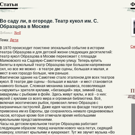
Статьи
Ф
Во саду ли, в огороде. Театр кукол им. С.
Образцова в Москве
Добавил:
Nerll
Тема:
Дети
См
В 1970 происходит поистине эпохальной событие в истории
театра Образцова и для детской жизни следующих десятилетий:
театр кукол Образцова в Москве переезжает с площади
Маяковского на Садовую-Самотечную улицу. Теперь купить
билеты в кукольный театр Образцова при большом напряжении
сил, но все же можно - в театре две сцены, большая и малая, и
мест в них гораздо больше, чем раньше.
Фактически здание на Самотеке стало эталоном для всех театров
кукол. В театре две сцены - большая и малая - и мест становится
намного больше. Сложная механика занавеса, позволяющая
П
«окружить» зрителя куклами, «бегающий» звук, зимний сад,
аквариумы с рыбками в фойе. Здесь живут куклы, и всё - о них:
музей с куклами со всего мира и огромная библиотека. Всё,
включая экзотических рыбок, привозил лично Образцов с
заграничных гастролей. Даже идея часов на фасаде театра кукол
привезена им из Европы, где сохранилось немало средневековых
часов, которые кроме боя отмечали время небольшими
кукольными представлениями.
Часы на детском кукольном театре Образцова работают
следующим образом: перед началом нового часа петух, сидящий
наверху, хлопает крыльями и кукарекает. Тут же звучит музыка «Во