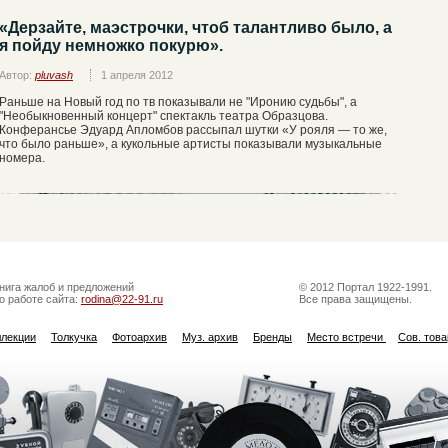
«Дерзайте, маэстрочки, чтоб талантливо было, а
я пойду немножко покурю».
Автор:
pluvash
1 апреля 2012
Раньше на Новый год по тв показывали не "Иронию судьбы", а
"Необыкновенный концерт" спектакль театра Образцова.
Конферансье Эдуард Апломбов рассыпал шутки «У рояля — то же,
что было раньше», а кукольные артисты показывали музыкальные
номера.
нига жалоб и предложений
© 2012 Портал 1922-1991.
о работе сайта:
rodina@22-91.ru
Все права защищены.
ллекции
Толкучка
Фотоархив
Муз. архив
Бренды
Место встречи
Сов. тов