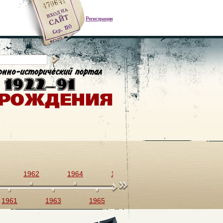
Регистрация
1962
1964
1966
1968
1970
1961
1963
1965
1967
1969