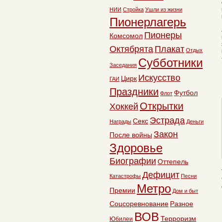
НИИ
Стройка
Ушли из жизни
Пионерлагерь
Пионеры
Комсомол
Октябрята
Плакат
Отдых
Субботники
Заседания
Искусство
Цирк
ГАИ
Праздники
Футбол
Флот
Открытки
Хоккей
Эстрада
Секс
Награды
Деньги
Закон
После войны
Здоровье
Биографии
Оттепель
Дефицит
Катастрофы
Песни
Метро
Премии
Дом и быт
Соцсоревнование
Разное
ВОВ
Терроризм
Юбилеи