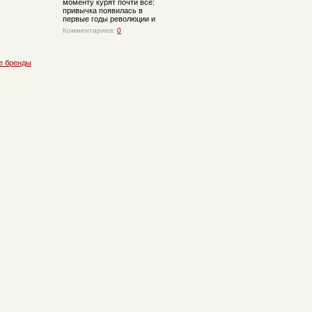
моменту курят почти все:
привычка появилась в
первые годы революции и
Комментариев:
0
е бренды