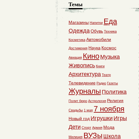
Темы
Еда
Магазины
Напитки
Одежда
Обувь
Техника
Автомобили
Косметика
Наука
Космос
Достижения
Кино
Музыка
Авиация
Живопись
Книги
Архитектура
Театр
Телевидение
Радио
Газеты
Журналы
Политика
Религия
Полит бюро
Астрология
7 ноября
Свадьбы
1 мая
Игрушки
Игры
Новый год
Дети
Мода
Спорт
Армия
ВУЗы
Школа
Милиция