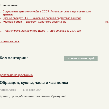
Еще по теме:
Социальные детские службы в СССР. Ясли и детские сады советского
времени
Враг не пройдет. НВП - начальная военная подготовка в школе
«Честью семьи — дорожи». Советское воспитание
Вс
←
Посмотреть все по теме Дети
←
Все статьи за 1970 год
пожаловаться
Комментарии:
ровать по возрастанию
Образцов, куклы, часы и час волка
Автор: Алекс
17 января 2024
Кратко, густо, образцово о великом Образцове!