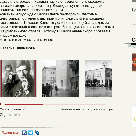
саду ли в огороде». Каждый час из определенного окошечка
выходит зверь: сова или заяц. Дважды в сутки - в полдень и в
Гр
полночь - на свет выходят все звери.
Романтическую идею часов слегка подпортили местные
алкоголики. Торговля спиртным начиналась в близлежащем
гастрономе с 11 часов. Крик петуха и появляющийся следом за
В
этим сказочный волк с ножом в руке были для выпивох сигналом к
штурму винного отдела. Потому 11 часов очень скоро прозвали
«часом волка».
С
Что-то и в этом есть сказочное.
Наталья Вишнякова
Фото к статье: 7
Кликните на фото для просмотра
Оценка: нет
Поделиться