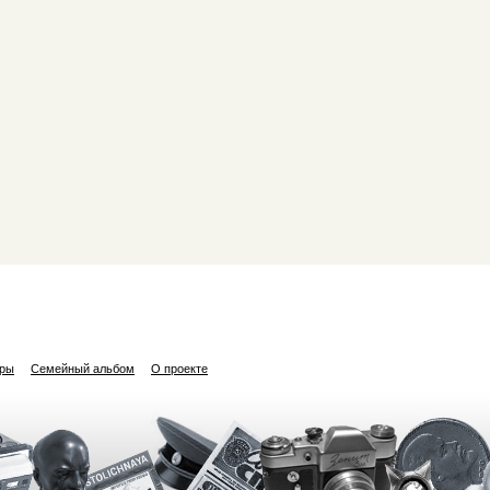
ары
Семейный альбом
О проекте