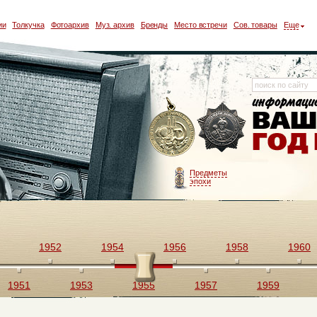
ии
Толкучка
Фотоархив
Муз. архив
Бренды
Место встречи
Сов. товары
Еще
Предметы
эпохи
1952
1954
1956
1958
1960
1951
1953
1955
1957
1959