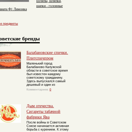
Шляпы, шляпки,
шапки - головные
аната Ф1 Лимонка
уборы советского
гражданина
се предметы
оветские бренды
Балабановские спички.
Плитспичпром
Маленький город
Балабаново Калужской
области в советское время
был известен каждому
советскому гражданину.
Здесь выпускался самый
дешевый и один из
Комментариев:
0
Дым отечества.
Сигареты табачной
фабрики Ява
После войны в Советском
Союзе начинается активная
борьба с курением. К этому