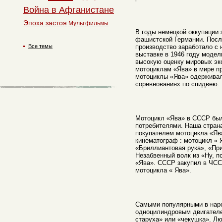
Война в Афганистане
Эпоха застоя
Мультфильмы
В годы немецкой оккупации 
фашистской Германии. Посл
Все темы
производство заработало с 
выставке в 1946 году модел
высокую оценку мировых эк
мотоциклам «Ява» в мире пр
мотоциклы «Ява» одерживал
соревнованиях по спидвею.
Мотоцикл «Ява» в СССР был
потребителями. Наша стран
покупателем мотоцикла «Яв
кинематограф : мотоцикл «
«Бриллиантовая рука», «Пр
Незабвенный волк из «Ну, п
«Ява». СССР закупил в ЧСС
мотоцикла « Ява».
Самыми популярными в нар
одноцилиндровым двигателе
старуха» или «чекушка». Л