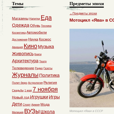
Темы
Предметы эпохи
←
Предметы эпохи
Еда
Магазины
Напитки
Мотоцикл «Ява» в С
Одежда
Обувь
Техника
Автомобили
Косметика
Наука
Космос
Достижения
Кино
Музыка
Авиация
Живопись
Книги
Архитектура
Театр
Телевидение
Радио
Газеты
Журналы
Политика
Религия
Полит бюро
Астрология
7 ноября
Свадьбы
1 мая
Игрушки
Игры
Новый год
Дети
Мода
Спорт
Армия
ВУЗы
Школа
Мотоцикл «Ява» в СССР
Милиция