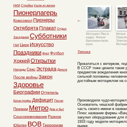
НИИ
Стройка
Ушли из жизни
Пионерлагерь
Пионеры
Комсомол
Октябрята
Плакат
Отдых
Субботники
Мотоцикл Ява в
Фильм
Заседания
кадре. Фильм
Приклю
Бриллиантовая
Электр
Искусство
рука.
Мотоци
Цирк
ГАИ
Праздники
Техника
Футбол
Флот
Открытки
Хоккей
Прокатиться с ветерком, по
В СССР тоже ценили такие 
Эстрада
Секс
Награды
Деньги
предметом вожделения мног
Закон
сильной половины человече
После войны
достойным мотоциклом на с
Здоровье
Биографии
Оттепель
Дефицит
Производили чудо-мотоциклы
Катастрофы
Песни
Основатель чешской фабрик
Метро
Премии
часть своего имени в назван
Дом и быт
Плюс название фирмы «Ванд
Соцсоревнование
Разное
закупил оборудование для п
1933 году модели мотоцикл
ВОВ
Терроризм
Юбилеи
рынке.