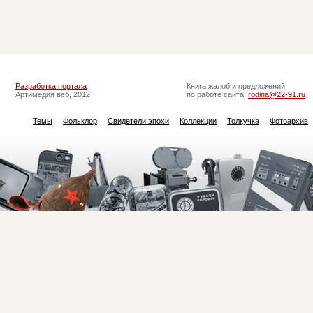
Разработка портала
Книга жалоб и предложений
Артимедия веб, 2012
по работе сайта:
rodina@22-91.ru
Темы
Фольклор
Свидетели эпохи
Коллекции
Толкучка
Фотоархив