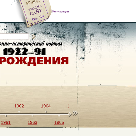
Регистрация
1962
1964
1966
1968
1970
1961
1963
1965
1967
1969