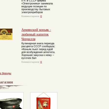
х гг. в СССР фирма
«Электроника» занимала
ведущие позиции по
производству бытовых
электроприборов
Комментариев:
0
Армянский коньяк -
любимый напиток
Современный
Черчилля
сувенир.
Складной
Кулинарная книга периода
железный стакан-
расцвета СССР сообщала:
брелок
«Коньяк пьют перед едой
для возбуждения аппетита.
Хорошая закуска к нему –
кусочек бал
Комментариев:
0
е бренды
агазин