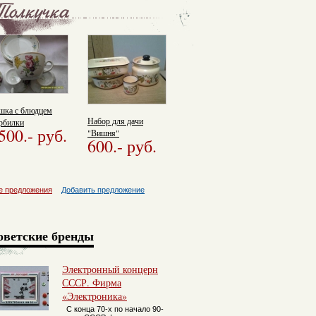
шка с блюдцем
Набор для дачи
рбилки
500.
- руб.
"Вишня"
600.
- руб.
е предложения
Добавить предложение
оветские бренды
Электронный концерн
СССР. Фирма
«Электроника»
С конца 70-х по начало 90-