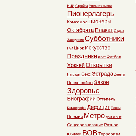
НИИ
Стройка
Ушли из жизни
Пионерлагерь
Пионеры
Комсомол
Октябрята
Плакат
Отдых
Субботники
Заседания
Искусство
Цирк
ГАИ
Праздники
Футбол
Флот
Открытки
Хоккей
Эстрада
Секс
Награды
Деньги
Закон
После войны
Здоровье
Биографии
Оттепель
Дефицит
Катастрофы
Песни
Метро
Премии
Дом и быт
Соцсоревнование
Разное
ВОВ
Терроризм
Юбилеи