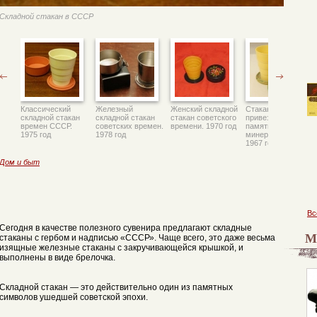
Складной стакан в СССР
Классический
Железный
Женский складной
Стакан складной,
складной стакан
складной стакан
стакан советского
привезенный на
времен СССР.
советских времен.
времени. 1970 год
память с курорта
1975 год
1978 год
минеральных вод.
1967 год
Дом и быт
Вс
Сегодня в качестве полезного сувенира предлагают складные
М
стаканы с гербом и надписью «СССР». Чаще всего, это даже весьма
изящные железные стаканы с закручивающейся крышкой, и
выполнены в виде брелочка.
Складной стакан — это действительно один из памятных
символов ушедшей советской эпохи.