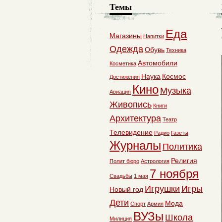
Темы
Еда
Магазины
Напитки
Одежда
Обувь
Техника
Автомобили
Косметика
Наука
Космос
Достижения
Кино
Музыка
Авиация
Живопись
Книги
Архитектура
Театр
Телевидение
Радио
Газеты
Журналы
Политика
Религия
Полит бюро
Астрология
7 ноября
Свадьбы
1 мая
Игрушки
Игры
Новый год
Дети
Мода
Спорт
Армия
ВУЗы
Школа
Милиция