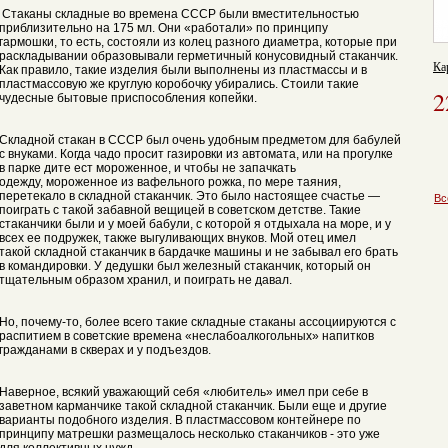
Стаканы складные во времена СССР были вместительностью
приблизительно на 175 мл. Они «работали» по принципу
гармошки, то есть, состояли из колец разного диаметра, которые при
раскладывании образовывали герметичный конусовидный стаканчик.
Ка
Как правило, такие изделия были выполнены из пластмассы и в
пластмассовую же круглую коробочку убирались. Стоили такие
2
чудесные бытовые приспособления копейки.
Складной стакан в СССР был очень удобным предметом для бабулей
с внуками. Когда чадо просит газировки из автомата, или на прогулке
в парке дите ест мороженное, и чтобы не запачкать
одежду, мороженное из вафельного рожка, по мере таяния,
перетекало в складной стаканчик. Это было настоящее счастье —
Вс
поиграть с такой забавной вещицей в советском детстве. Такие
стаканчики были и у моей бабули, с которой я отдыхала на море, и у
всех ее подружек, также выгуливающих внуков. Мой отец имел
такой складной стаканчик в бардачке машины и не забывал его брать
в командировки. У дедушки был железный стаканчик, который он
тщательным образом хранил, и поиграть не давал.
Но, почему-то, более всего такие складные стаканы ассоциируются с
распитием в советские времена «неслабоалкогольных» напитков
гражданами в скверах и у подъездов.
Наверное, всякий уважающий себя «любитель» имел при себе в
заветном карманчике такой складной стаканчик. Были еще и другие
варианты подобного изделия. В пластмассовом контейнере по
принципу матрешки размещалось несколько стаканчиков - это уже
для коллективных нужд.