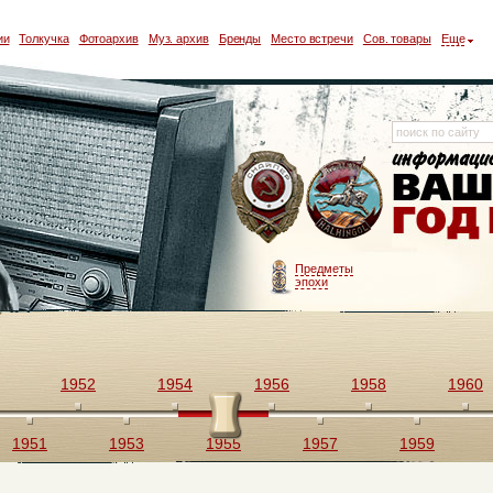
ии
Толкучка
Фотоархив
Муз. архив
Бренды
Место встречи
Сов. товары
Еще
Предметы
эпохи
1952
1954
1956
1958
1960
1951
1953
1955
1957
1959