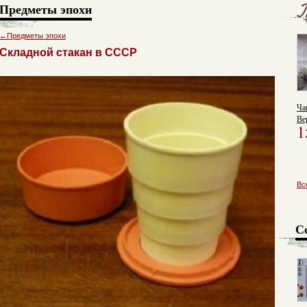
Предметы эпохи
←
Предметы эпохи
Складной стакан в СССР
Ча
Ве
1
Вс
С