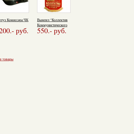
ртуз Комиссара ЧК
Вымпел "Коллектив
Коммунистического
200.
- руб.
550.
- руб.
труда"
е товары