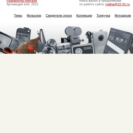
Разработка портала
Книга жалоб и предложений
Артимедия веб, 2012
по работе сайта:
rodina@22-91.ru
Темы
Фольклор
Свидетели эпохи
Коллекции
Толкучка
Фотоархив