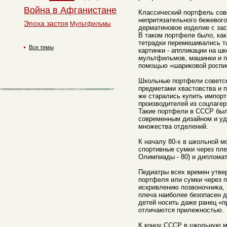
Война в Афганистане
Классический портфель сове
непритязательного бежевого
Эпоха застоя
Мультфильмы
дерматиновое изделие с за
В таком портфеле было, как
тетрадки перемешивались т
Все темы
картинки - аппликации на ш
мультфильмов, машинки и п
помощью «шариковой роспи
Школьные портфели советск
предметами хвастовства и п
же старались купить импор
производителей из соцлагер
Такие портфели в СССР был
современным дизайном и уд
множества отделений.
К началу 80-х в школьной м
спортивные сумки через пле
Олимпиады - 80) и диплома
Педиатры всех времен утве
портфеля или сумки через п
искривлению позвоночника, 
плеча наиболее безопасен д
детей носить даже ранец «
отличаются прилежностью.
К концу СССР в школьную м