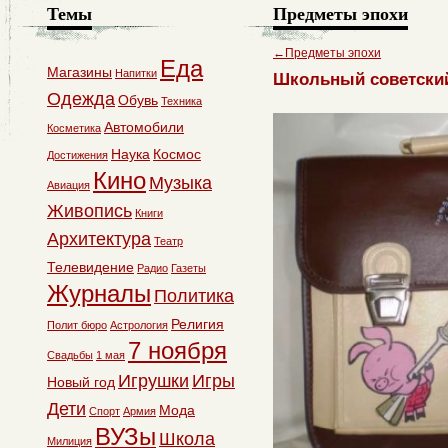
Темы
Предметы эпохи
←
Предметы эпохи
Еда
Магазины
Напитки
Школьный советски
Одежда
Обувь
Техника
Автомобили
Косметика
Наука
Космос
Достижения
Кино
Музыка
Авиация
Живопись
Книги
Архитектура
Театр
Телевидение
Радио
Газеты
Журналы
Политика
Религия
Полит бюро
Астрология
7 ноября
Свадьбы
1 мая
Игрушки
Игры
Новый год
Дети
Мода
Спорт
Армия
ВУЗы
Школа
Милиция