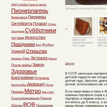
НИИ
Стройка
Ушли из жизни
Школьный советский портфель
Пионерлагерь
Пионеры
Комсомол
Октябрята
Плакат
Отдых
Субботники
Заседания
Искусство
Цирк
ГАИ
Школьный
Школь
советский ранец
портфе
Праздники
Футбол
Флот
30-х годов
50-х го
Открытки
Хоккей
Эстрада
Секс
Награды
Деньги
Школа
Закон
После войны
Здоровье
В СССР школьные портфели
детской гордости как сегод
Биографии
Оттепель
долгие годы, бросали, драл
Дефицит
ручкой, использовали как «
Катастрофы
Песни
Метро
Если наши мамы и папы в 4
Премии
Дом и быт
кожаные портфели отцов и д
Соцсоревнование
Разное
портфель в первом классе, 
его вплоть до 5 класса, а 
ВОВ
Терроризм
ранцы более современных м
Юбилеи