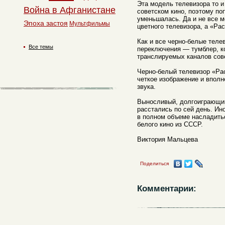
Эта модель телевизора то и
Война в Афганистане
советском кино, поэтому по
уменьшалась. Да и не все м
Эпоха застоя
Мультфильмы
цветного телевизора, а «Ра
Как и все черно-белые теле
Все темы
переключения — тумблер, ко
транслируемых каналов сов
Черно-белый телевизор «Ра
четкое изображение и впол
звука.
Выносливый, долгоиграющий
расстались по сей день. Ино
в полном объеме насладить
белого кино из СССР.
Виктория Мальцева
Поделиться
Комментарии: