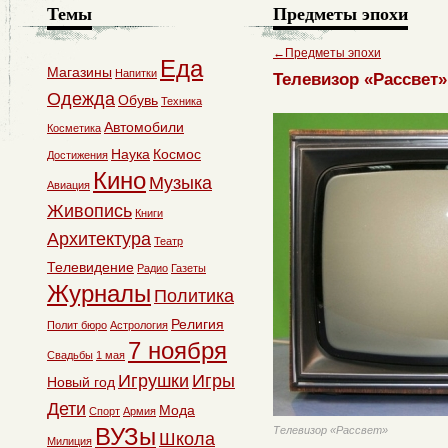
Темы
Предметы эпохи
←
Предметы эпохи
Еда
Магазины
Напитки
Телевизор «Рассвет»
Одежда
Обувь
Техника
Автомобили
Косметика
Наука
Космос
Достижения
Кино
Музыка
Авиация
Живопись
Книги
Архитектура
Театр
Телевидение
Радио
Газеты
Журналы
Политика
Религия
Полит бюро
Астрология
7 ноября
Свадьбы
1 мая
Игрушки
Игры
Новый год
Дети
Мода
Спорт
Армия
ВУЗы
Телевизор «Рассвет»
Школа
Милиция