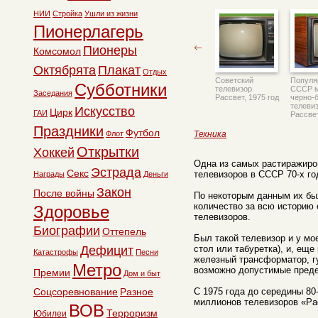
НИИ
Стройка
Ушли из жизни
Пионерлагерь
Пионеры
Комсомол
Октябрята
Плакат
Отдых
Советский
Популя
Субботники
телевизор
СССР 
Заседания
Рассвет, 1975 год
черно-
телеви
Искусство
Цирк
ГАИ
Рассвет
Праздники
Футбол
Флот
Техника
Открытки
Хоккей
Одна из самых растиражиро
Эстрада
Секс
телевизоров в СССР 70-х го
Награды
Деньги
Закон
После войны
По некоторым данным их бы
количество за всю историю 
Здоровье
телевизоров.
Биографии
Оттепель
Был такой телевизор и у мо
Дефицит
стол или табуретка), и, ещ
Катастрофы
Песни
железный трансформатор, г
Метро
возможно допустимые пред
Премии
Дом и быт
Соцсоревнование
Разное
С 1975 года до середины 80
миллионов телевизоров «Ра
ВОВ
Терроризм
Юбилеи