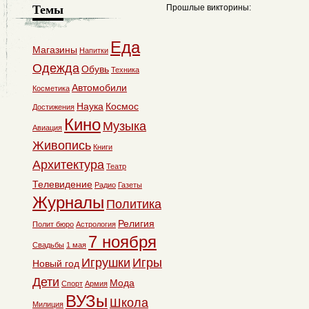
Темы
Прошлые викторины:
Еда
Магазины
Напитки
Одежда
Обувь
Техника
Автомобили
Косметика
Наука
Космос
Достижения
Кино
Музыка
Авиация
Живопись
Книги
Архитектура
Театр
Телевидение
Радио
Газеты
Журналы
Политика
Религия
Полит бюро
Астрология
7 ноября
Свадьбы
1 мая
Игрушки
Игры
Новый год
Дети
Мода
Спорт
Армия
ВУЗы
Школа
Милиция