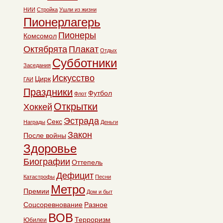
НИИ
Стройка
Ушли из жизни
Пионерлагерь
Пионеры
Комсомол
Октябрята
Плакат
Отдых
Субботники
Заседания
Искусство
Цирк
ГАИ
Праздники
Футбол
Флот
Открытки
Хоккей
Эстрада
Секс
Награды
Деньги
Закон
После войны
Здоровье
Биографии
Оттепель
Дефицит
Катастрофы
Песни
Метро
Премии
Дом и быт
Соцсоревнование
Разное
ВОВ
Терроризм
Юбилеи