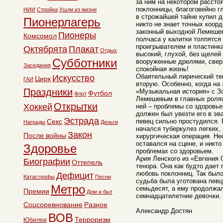
за ним на некотором расст
поклонницы, благоговейно г
НИИ
Стройка
Ушли из жизни
в строжайшей тайне купил д
Пионерлагерь
никто не знает точных коорд
законный выходной Лемешев
Пионеры
Комсомол
полчаса у калитки толпятс
проигрывателем и пластинка
Октябрята
Плакат
Отдых
высокий, глухой, без щелей
Субботники
вооруженные дрелями, сверл
Заседания
спокойная жизнь!
Обаятельный лирический те
Искусство
Цирк
ГАИ
вторую. Особенно, когда на
Праздники
«Музыкальная история» c З
Футбол
Флот
Лемешевым в главных ролях.
Открытки
Хоккей
ней – проблемы со здоровье
должен был увезти его в эва
Эстрада
Секс
певец сильно простудился. 
Награды
Деньги
начался туберкулез легких,
Закон
После войны
хирургическая операция. Н
оставался на сцене, и никто
Здоровье
проблемах со здоровьем.
Ария Ленского из «Евгения 
Биографии
Оттепель
тенора. Она как будто дает
любовь поклонниц. Так был
Дефицит
Катастрофы
Песни
судьба была уготована пев
Метро
семьдесят, а ему продолжа
Премии
Дом и быт
семнадцатилетние девочки.
Соцсоревнование
Разное
Александр Достян
ВОВ
Терроризм
Юбилеи