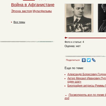
Война в Афганистане
Эпоха застоя
Мультфильмы
Все темы
Фото к статье: 4
Оценка: нет
Поделиться
Еще по теме:
Александр Борисович Годуно
Актер Михаил Иванович Пуго
один шаг»
Биография актрисы Риммы 
←
Посмотреть все по теме
год