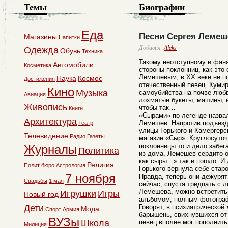
Темы
Биографии
Еда
Песни Сергея Лемеш
Магазины
Напитки
Добавил:
Aleks
Одежда
Обувь
Техника
Такому неотступному и фан
Автомобили
Косметика
стороны поклонниц, как это
Лемешевым, в ХХ веке не п
Наука
Космос
Достижения
отечественный певец. Куми
Кино
Музыка
самоубийства на почве любв
Авиация
лохматые букеты, машины, н
Живопись
чтобы так…
Книги
«Сырами» по легенде назва
Архитектура
Лемешев. Напротив подъезда
Театр
улицы Горького и Камергерс
Телевидение
Радио
Газеты
магазин «Сыр». Круглосуто
поклонницы то и дело забег
Журналы
Политика
из дома, Лемешев сердито о
как сыры…» так и пошло. И 
Религия
Полит бюро
Астрология
Горького вернула себе стар
7 ноября
Правда, теперь они дежурят
Свадьбы
1 мая
сейчас, спустя тридцать с 
Лемешева, можно встретить
Игрушки
Игры
Новый год
альбомом, полным фотогра
Дети
Говорят, в психиатрической
Мода
Спорт
Армия
барышень, свихнувшихся от
ВУЗы
Школа
певец вполне мог пополнить
Милиция