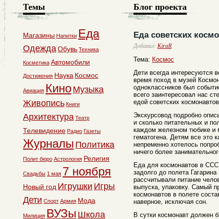
Темы
Блог проекта
Еда
Еда советских космо
Магазины
Напитки
Добавил:
КiraR
Одежда
Обувь
Техника
Тема:
Космос
Автомобили
Косметика
Дети всегда интересуются 
Наука
Космос
Достижения
время поход в музей Космон
Кино
одноклассников был событи
Музыка
Авиация
всего заинтересовал нас ст
Живопись
едой советских космонавтов
Книги
Экскурсовод подробно описы
Архитектура
Театр
и сколько питательных и по
каждом железном тюбике и 
Телевидение
Радио
Газеты
гематогена. Детям все это 
Журналы
Политика
непременно хотелось попроб
ничего более занимательног
Религия
Полит бюро
Астрология
Еда для космонавтов в ССС
7 ноября
задолго до полета Гагарина
Свадьбы
1 мая
рассчитывали питание чело
Игрушки
Игры
Новый год
выпуска, упаковку. Самый 
космонавтов в полете состав
Дети
Мода
Спорт
Армия
наверное, исключая сон.
ВУЗы
Школа
В сутки космонавт должен 
Милиция