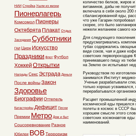
количество белков, жиров и
НИИ
Стройка
Ушли из жизни
витаминов, дабы не получит
включала в себя около 200
Пионерлагерь
сбалансированной еды, расс
что уже Гагарин попробовал
Пионеры
Комсомол
скорее, это было запланиро
Октябрята
Плакат
нежели желанием самого ко
Отдых
Субботники
Для следующего поколения 
Заседания
предусматривались комплек
тубах содержались овощные
Искусство
Цирк
ГАИ
виде соков, чая и даже кофе
Праздники
советских первопроходцев К
Футбол
Флот
принимавшего пищу из тюбик
Открытки
Хоккей
на Землю он испытывал нед
Эстрада
Руководством по изготовле
Секс
Награды
Деньги
занимался Институт медико
Закон
Ученые разрабатывали спец
После войны
только хорошо усваивался, 
Здоровье
перерабатывался организмо
Биографии
Оттепель
Расцвет промышленной инду
космической еды пришелся н
Дефицит
Катастрофы
Песни
полеты в космос в СССР был
хорошем смысле этого слов
Метро
Премии
Дом и быт
советских космонавтов еды 
наименований.
Соцсоревнование
Разное
ВОВ
Терроризм
Юбилеи