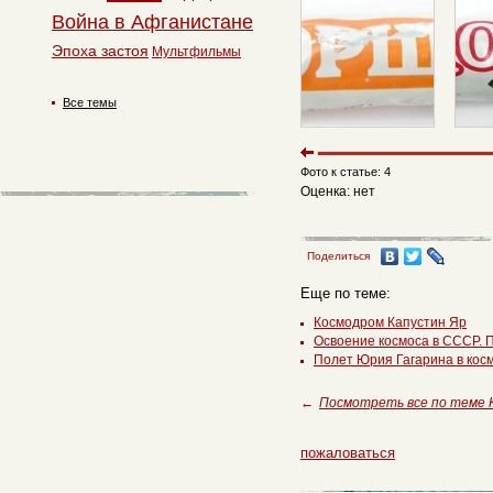
Война в Афганистане
Эпоха застоя
Мультфильмы
Все темы
Фото к статье: 4
Оценка: нет
Поделиться
Еще по теме:
Космодром Капустин Яр
Освоение космоса в СССР. 
Полет Юрия Гагарина в кос
←
Посмотреть все по теме 
пожаловаться