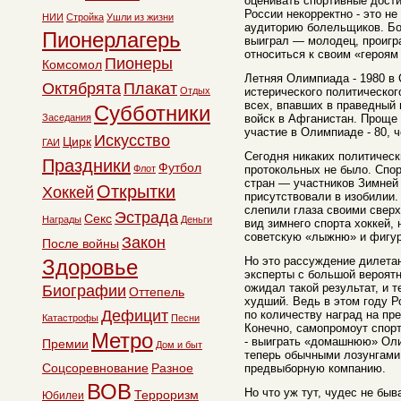
оценивать спортивные дост
России некорректно - это 
НИИ
Стройка
Ушли из жизни
аудиторию болельщиков. Бо
Пионерлагерь
выиграл — молодец, проигра
относиться к своим «героям 
Пионеры
Комсомол
Летняя Олимпиада - 1980 в
Октябрята
Плакат
Отдых
истерического политическог
всех, впавших в праведный г
Субботники
Заседания
войск в Афганистан. Проще
участие в Олимпиаде - 80, ч
Искусство
Цирк
ГАИ
Сегодня никаких политическ
Праздники
Футбол
Флот
протокольных не было. Спо
стран — участников Зимней
Открытки
Хоккей
присутствовали в изобилии. 
слепили глаза своими свер
Эстрада
Секс
Награды
Деньги
вид зимнего спорта хоккей, 
советскую «лыжню» и фигур
Закон
После войны
Но это рассуждение дилетан
Здоровье
эксперты с большой вероятн
ожидал такой результат, и т
Биографии
Оттепель
худший. Ведь в этом году Р
Дефицит
по количеству наград на п
Катастрофы
Песни
Конечно, самопромоут спор
Метро
- выиграть «домашнюю» Оли
Премии
Дом и быт
теперь обычными лозунгам
Соцсоревнование
Разное
предвыборную компанию.
ВОВ
Но что уж тут, чудес не быв
Терроризм
Юбилеи