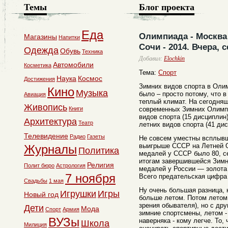
Темы
Блог проекта
Еда
Олимпиада - Москва 
Магазины
Напитки
Сочи - 2014. Вчера, с
Одежда
Обувь
Техника
Добавил:
Elochkin
Автомобили
Косметика
Тема:
Спорт
Наука
Космос
Достижения
Зимних видов спорта в Олим
Кино
Музыка
было – просто потому, что 
Авиация
теплый климат. На сегодня
Живопись
Книги
современных Зимних Олимпи
видов спорта (15 дисциплин)
Архитектура
Театр
летних видов спорта (41 дис
Телевидение
Радио
Газеты
Не совсем уместны всплывш
выигрыше СССР на Летней О
Журналы
Политика
медалей у СССР было 80, се
итогам завершившейся Зимн
Религия
Полит бюро
Астрология
медалей у России — золота -
7 ноября
Всего предательская цифра 
Свадьбы
1 мая
Ну очень большая разница, 
Игрушки
Игры
Новый год
больше летом. Потом летом 
зрения обывателя), но с др
Дети
Мода
Спорт
Армия
зимние спортсмены, летом -
ВУЗы
наверняка - кому легче. То,
Школа
Милиция