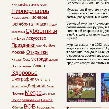
непременно - «хит» на гибко
НИИ
Стройка
Ушли из жизни
Пионерлагерь
Музыкальный журнал «Круг
тиражом в 70-х — почти пол
Пионеры
самым раскупаемым и жела
Комсомол
Октябрята
Плакат
Звуковой журнал «Кругозор
Отдых
развлекательных рубрик, в 
Субботники
половиной оборота» с веду
Заседания
в ней, к удовольствию подп
Искусство
музыка.
Цирк
ГАИ
Праздники
Журнал закрыли в 1992 году
Футбол
Флот
аудиокассет и первыми CD 
Открытки
Хоккей
желающие граждане бывшег
с советских времен звуковы
Эстрада
Секс
«незаезженными» пластинка
Награды
Деньги
предмет «азартной охоты» н
Закон
После войны
Здоровье
Биографии
Оттепель
Дефицит
Катастрофы
Песни
Метро
Премии
Дом и быт
Соцсоревнование
Разное
ВОВ
Терроризм
Юбилеи