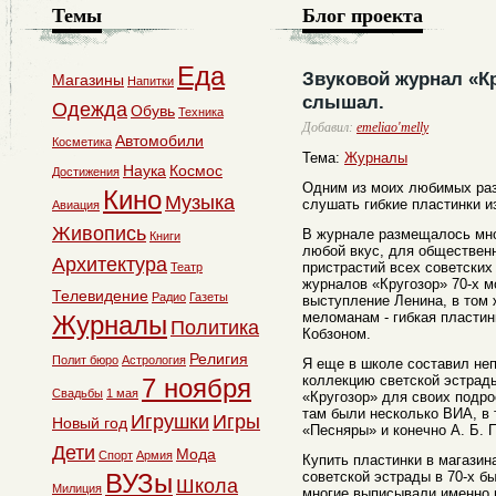
Темы
Блог проекта
Еда
Звуковой журнал «Кр
Магазины
Напитки
слышал.
Одежда
Обувь
Техника
Добавил:
emeliao'melly
Автомобили
Косметика
Тема:
Журналы
Наука
Космос
Достижения
Одним из моих любимых раз
Кино
Музыка
слушать гибкие пластинки и
Авиация
Живопись
В журнале размещалось мно
Книги
любой вкус, для обществен
Архитектура
пристрастий всех советских
Театр
журналов «Кругозор» 70-х 
Телевидение
Радио
Газеты
выступление Ленина, в том 
меломанам - гибкая пласти
Журналы
Политика
Кобзоном.
Религия
Полит бюро
Астрология
Я еще в школе составил не
коллекцию светской эстрад
7 ноября
Свадьбы
1 мая
«Кругозор» для своих подро
там были несколько ВИА, в
Игрушки
Игры
Новый год
«Песняры» и конечно А. Б. 
Дети
Мода
Спорт
Армия
Купить пластинки в магазин
ВУЗы
советской эстрады в 70-х б
Школа
Милиция
многие выписывали именно 