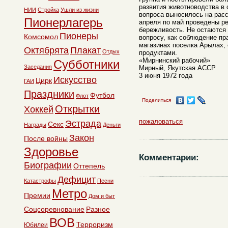
развития животноводства в 
НИИ
Стройка
Ушли из жизни
вопроса выносилось на расс
Пионерлагерь
апреля по май проведены ре
бережливость. Не остаются 
Пионеры
Комсомол
вопросу, как соблюдение пр
магазинах поселка Арылах, 
Октябрята
Плакат
Отдых
продуктами.
«Мирнинский рабочий»
Субботники
Заседания
Мирный, Якутская АССР
3 июня 1972 года
Искусство
Цирк
ГАИ
Праздники
Футбол
Флот
Поделиться
Открытки
Хоккей
пожаловаться
Эстрада
Секс
Награды
Деньги
Закон
После войны
Здоровье
Комментарии:
Биографии
Оттепель
Дефицит
Катастрофы
Песни
Метро
Премии
Дом и быт
Соцсоревнование
Разное
ВОВ
Терроризм
Юбилеи