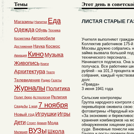
Темы
Этот день в советско
Еда
ЛИСТАЯ СТАРЫЕ Г
Магазины
Напитки
Одежда
Обувь
Техника
Автомобили
Косметика
Учителя выполняют граждан
Коллектив работников 175-й
Наука
Космос
Достижения
Москвы дружно собрались на
Кино
займа вызвала большой под
Музыка
Авиация
технического персонала...
Начинается подписка. Она з
Живопись
Книги
получаса. Все работники ш
Архитектура
рублей - на 101,3 процента 
Театр
собрания, каждый чувствова
Телевидение
долг.
Радио
Газеты
«Правда»
Журналы
Политика
3 июня 1941 года
Религия
Полит бюро
Астрология
Сельские контролеры
Группа народного контроля 
7 ноября
Свадьбы
1 мая
перевыборов оживила свою 
фотовитрины «Народный кон
Игрушки
Игры
Новый год
«За экономию и бережливос
хранения комбикормов на м
Дети
Мода
Спорт
Армия
обнаруженном хищении рас
ВУЗы
суде. Виновные понесли нак
Школа
Милиция
Группа и посты провели бол