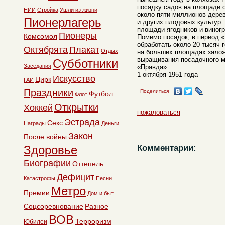
посадку садов на площади о
НИИ
Стройка
Ушли из жизни
около пяти миллионов дерев
Пионерлагерь
и других плодовых культур
площади ягодников и виногр
Пионеры
Комсомол
Помимо посадок, в период 
обработать около 20 тысяч 
Октябрята
Плакат
Отдых
на больших площадях залож
выращивания посадочного м
Субботники
Заседания
«Правда»
1 октября 1951 года
Искусство
Цирк
ГАИ
Праздники
Поделиться
Футбол
Флот
Открытки
Хоккей
пожаловаться
Эстрада
Секс
Награды
Деньги
Закон
После войны
Комментарии:
Здоровье
Биографии
Оттепель
Дефицит
Катастрофы
Песни
Метро
Премии
Дом и быт
Соцсоревнование
Разное
ВОВ
Терроризм
Юбилеи