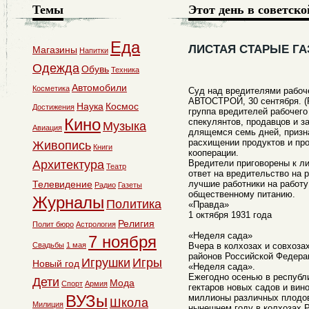
Темы
Этот день в советско
Еда
ЛИСТАЯ СТАРЫЕ Г
Магазины
Напитки
Одежда
Обувь
Техника
Автомобили
Косметика
Суд над вредителями рабоч
АВТОСТРОЙ, 30 сентября. (
Наука
Космос
Достижения
группа вредителей рабочего
Кино
спекулянтов, продавцов и з
Музыка
Авиация
длящемся семь дней, призн
расхищении продуктов и про
Живопись
Книги
кооперации.
Архитектура
Вредители приговорены к ли
Театр
ответ на вредительство на 
Телевидение
лучшие работники на работу
Радио
Газеты
общественному питанию.
Журналы
Политика
«Правда»
1 октября 1931 года
Религия
Полит бюро
Астрология
«Неделя сада»
7 ноября
Свадьбы
1 мая
Вчера в колхозах и совхоза
районов Российской Федера
Игрушки
Игры
Новый год
«Неделя сада».
Ежегодно осенью в республ
Дети
Мода
Спорт
Армия
гектаров новых садов и вин
ВУЗы
миллионы различных плодов
Школа
Милиция
нынешнем году в колхозах 