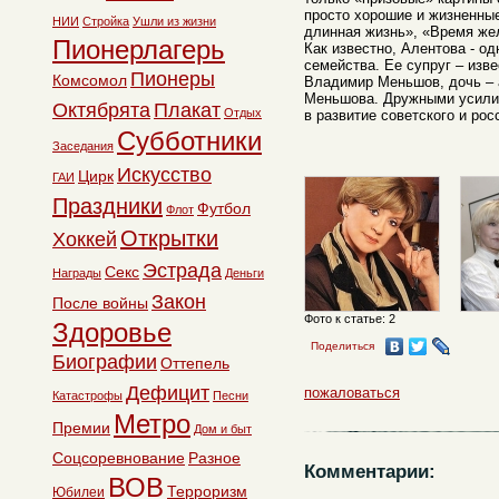
просто хорошие и жизненные.
НИИ
Стройка
Ушли из жизни
длинная жизнь», «Время же
Пионерлагерь
Как известно, Алентова - о
семейства. Ее супруг – изв
Пионеры
Комсомол
Владимир Меньшов, дочь – 
Меньшова. Дружными усили
Октябрята
Плакат
Отдых
в развитие советского и рос
Субботники
Заседания
Искусство
Цирк
ГАИ
Праздники
Футбол
Флот
Открытки
Хоккей
Эстрада
Секс
Награды
Деньги
Закон
После войны
Фото к статье: 2
Здоровье
Поделиться
Биографии
Оттепель
Дефицит
пожаловаться
Катастрофы
Песни
Метро
Премии
Дом и быт
Соцсоревнование
Разное
Комментарии:
ВОВ
Терроризм
Юбилеи