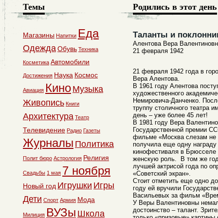
Темы
Родились в этот день
Еда
Таланты и поклонни
Магазины
Напитки
Алентова Вера Валентиновн
Одежда
Обувь
Техника
21 февраля 1942
Автомобили
Косметика
21 февраля 1942 года в гор
Наука
Космос
Достижения
Вера Алентова.
Кино
В 1961 году Алентова пост
Музыка
Авиация
художественного академичес
Немировича-Данченко. После
Живопись
Книги
труппу столичного театра им
Архитектура
день – уже более 45 лет!
Театр
В 1981 году Вера Валентин
Телевидение
Государственной премии СС
Радио
Газеты
фильме «Москва слезам не в
Журналы
Политика
получила еще одну награду
кинофестиваля в Брюсселе
Религия
Полит бюро
Астрология
женскую роль. В том же го
лучшей актрисой года по оп
7 ноября
Свадьбы
1 мая
«Советский экран».
Стоит отметить еще одно до
Игрушки
Игры
Новый год
году ей вручили Государст
Васильевых за фильм «Вре
Дети
Мода
Спорт
Армия
У Веры Валентиновны немало
ВУЗы
достоинство – талант. Зрит
Школа
Милиция
только «призовые» картины с