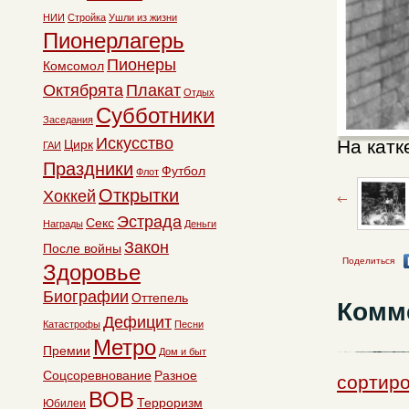
НИИ
Стройка
Ушли из жизни
Пионерлагерь
Пионеры
Комсомол
Октябрята
Плакат
Отдых
Субботники
Заседания
Искусство
На катк
Цирк
ГАИ
Праздники
Футбол
Флот
Открытки
Хоккей
Эстрада
Секс
Награды
Деньги
Закон
После войны
Поделиться
Здоровье
Биографии
Оттепель
Комм
Дефицит
Катастрофы
Песни
Метро
Премии
Дом и быт
Соцсоревнование
Разное
сортиро
ВОВ
Терроризм
Юбилеи