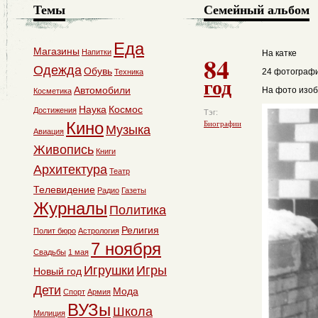
Темы
Семейный альбом
Еда
Магазины
Напитки
На катке
84
Одежда
Обувь
24 фотографи
Техника
год
Автомобили
На фото изоб
Косметика
Наука
Космос
Достижения
Тэг:
Кино
Биографии
Музыка
Авиация
Живопись
Книги
Архитектура
Театр
Телевидение
Радио
Газеты
Журналы
Политика
Религия
Полит бюро
Астрология
7 ноября
Свадьбы
1 мая
Игрушки
Игры
Новый год
Дети
Мода
Спорт
Армия
ВУЗы
Школа
Милиция