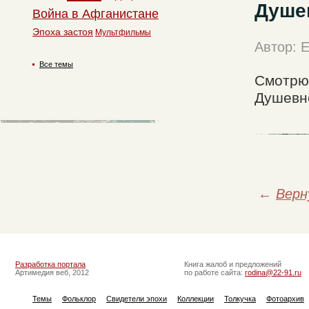
Душе
Война в Афганистане
Эпоха застоя
Мультфильмы
Автор: 
Все темы
Смотрю 
Душевно.
←
Верн
Разработка портала
Книга жалоб и предложений
Артимедия веб, 2012
по работе сайта:
rodina@22-91.ru
Темы
Фольклор
Свидетели эпохи
Коллекции
Толкучка
Фотоархив