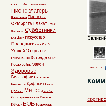
НИИ
Стройка
Ушли из жизни
Пионерлагерь
Пионеры
Комсомол
Октябрята
Плакат
Отдых
Субботники
Заседания
Искусство
Великий
Цирк
ГАИ
Праздники
Футбол
Флот
Открытки
Хоккей
Эстрада
Секс
Награды
Деньги
Закон
После войны
Поделиться
Здоровье
Биографии
Оттепель
Комм
Дефицит
Катастрофы
Песни
Метро
Премии
Дом и быт
Соцсоревнование
Разное
сортиро
ВОВ
Терроризм
Юбилеи