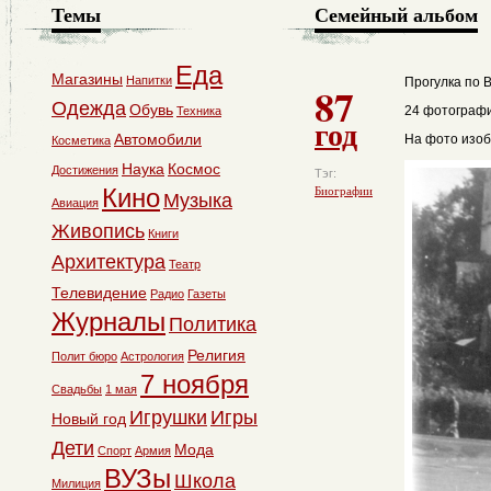
Темы
Семейный альбом
Еда
Магазины
Напитки
Прогулка по 
87
Одежда
Обувь
24 фотографи
Техника
год
Автомобили
На фото изоб
Косметика
Наука
Космос
Достижения
Тэг:
Кино
Биографии
Музыка
Авиация
Живопись
Книги
Архитектура
Театр
Телевидение
Радио
Газеты
Журналы
Политика
Религия
Полит бюро
Астрология
7 ноября
Свадьбы
1 мая
Игрушки
Игры
Новый год
Дети
Мода
Спорт
Армия
ВУЗы
Школа
Милиция