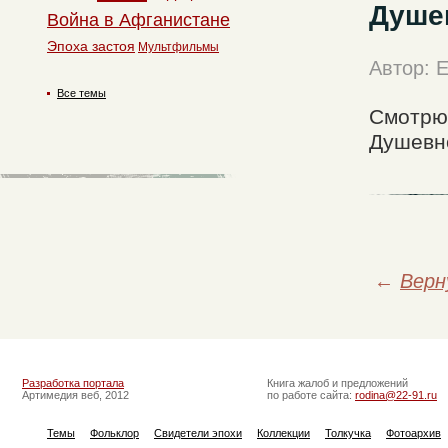
Душе
Война в Афганистане
Эпоха застоя
Мультфильмы
Автор: 
Все темы
Смотрю 
Душевно.
←
Верн
Разработка портала
Книга жалоб и предложений
Артимедия веб, 2012
по работе сайта:
rodina@22-91.ru
Темы
Фольклор
Свидетели эпохи
Коллекции
Толкучка
Фотоархив