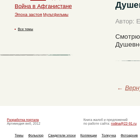
Душе
Война в Афганистане
Эпоха застоя
Мультфильмы
Автор: 
Все темы
Смотрю 
Душевно.
←
Верн
Разработка портала
Книга жалоб и предложений
Артимедия веб, 2012
по работе сайта:
rodina@22-91.ru
Темы
Фольклор
Свидетели эпохи
Коллекции
Толкучка
Фотоархив