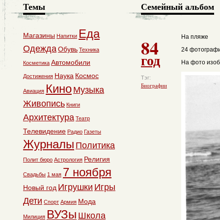
Темы
Семейный альбом
Еда
Магазины
Напитки
На пляже
84
Одежда
Обувь
24 фотографи
Техника
год
Автомобили
На фото изоб
Косметика
Наука
Космос
Достижения
Тэг:
Кино
Биографии
Музыка
Авиация
Живопись
Книги
Архитектура
Театр
Телевидение
Радио
Газеты
Журналы
Политика
Религия
Полит бюро
Астрология
7 ноября
Свадьбы
1 мая
Игрушки
Игры
Новый год
Дети
Мода
Спорт
Армия
ВУЗы
Школа
Милиция