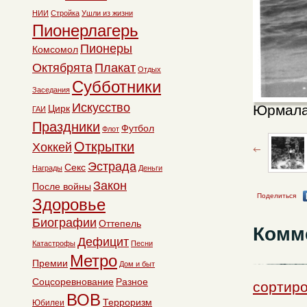
НИИ
Стройка
Ушли из жизни
Пионерлагерь
Пионеры
Комсомол
Октябрята
Плакат
Отдых
Субботники
Заседания
Искусство
Юрмал
Цирк
ГАИ
Праздники
Футбол
Флот
Открытки
Хоккей
Эстрада
Секс
Награды
Деньги
Закон
После войны
Поделиться
Здоровье
Биографии
Оттепель
Комм
Дефицит
Катастрофы
Песни
Метро
Премии
Дом и быт
Соцсоревнование
Разное
сортир
ВОВ
Терроризм
Юбилеи