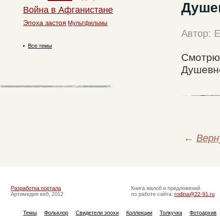
Душе
Война в Афганистане
Эпоха застоя
Мультфильмы
Автор: 
Все темы
Смотрю 
Душевно.
←
Верн
Разработка портала
Книга жалоб и предложений
Артимедия веб, 2012
по работе сайта:
rodina@22-91.ru
Темы
Фольклор
Свидетели эпохи
Коллекции
Толкучка
Фотоархив