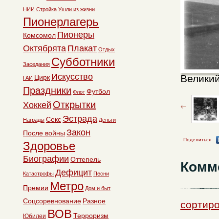
НИИ
Стройка
Ушли из жизни
Пионерлагерь
Пионеры
Комсомол
Октябрята
Плакат
Отдых
Субботники
Заседания
Искусство
Великий
Цирк
ГАИ
Праздники
Футбол
Флот
Открытки
Хоккей
Эстрада
Секс
Награды
Деньги
Закон
После войны
Поделиться
Здоровье
Биографии
Оттепель
Комм
Дефицит
Катастрофы
Песни
Метро
Премии
Дом и быт
Соцсоревнование
Разное
сортир
ВОВ
Терроризм
Юбилеи