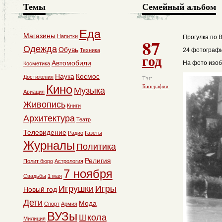
Темы
Семейный альбом
Еда
Магазины
Напитки
Прогулка по 
87
Одежда
Обувь
24 фотографи
Техника
год
Автомобили
На фото изоб
Косметика
Наука
Космос
Достижения
Тэг:
Кино
Биографии
Музыка
Авиация
Живопись
Книги
Архитектура
Театр
Телевидение
Радио
Газеты
Журналы
Политика
Религия
Полит бюро
Астрология
7 ноября
Свадьбы
1 мая
Игрушки
Игры
Новый год
Дети
Мода
Спорт
Армия
ВУЗы
Школа
Милиция