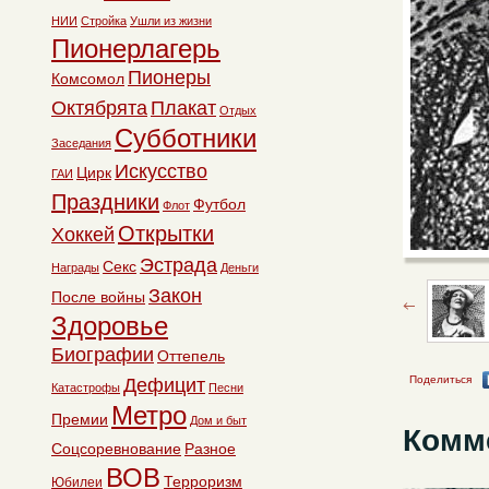
НИИ
Стройка
Ушли из жизни
Пионерлагерь
Пионеры
Комсомол
Октябрята
Плакат
Отдых
Субботники
Заседания
Искусство
Цирк
ГАИ
Праздники
Футбол
Флот
Открытки
Хоккей
Эстрада
Секс
Награды
Деньги
Закон
После войны
Здоровье
Биографии
Оттепель
Поделиться
Дефицит
Катастрофы
Песни
Метро
Премии
Дом и быт
Комм
Соцсоревнование
Разное
ВОВ
Терроризм
Юбилеи