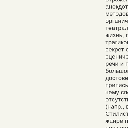
анекдот
методов
органич
театра
жизнь, 
трагико
секрет 
сцениче
речи и 
большом
достове
приписы
чему сп
отсутст
(напр.,
Стилист
жанре п