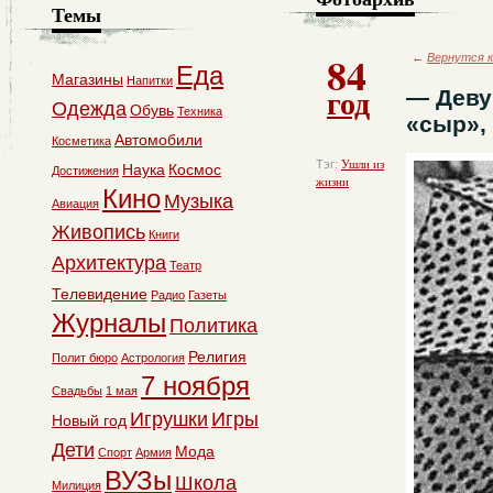
Темы
84
←
Вернутся к
Еда
Магазины
Напитки
год
— Деву
Одежда
Обувь
Техника
«сыр», 
Автомобили
Косметика
Тэг:
Ушли из
Наука
Космос
Достижения
жизни
Кино
Музыка
Авиация
Живопись
Книги
Архитектура
Театр
Телевидение
Радио
Газеты
Журналы
Политика
Религия
Полит бюро
Астрология
7 ноября
Свадьбы
1 мая
Игрушки
Игры
Новый год
Дети
Мода
Спорт
Армия
ВУЗы
Школа
Милиция