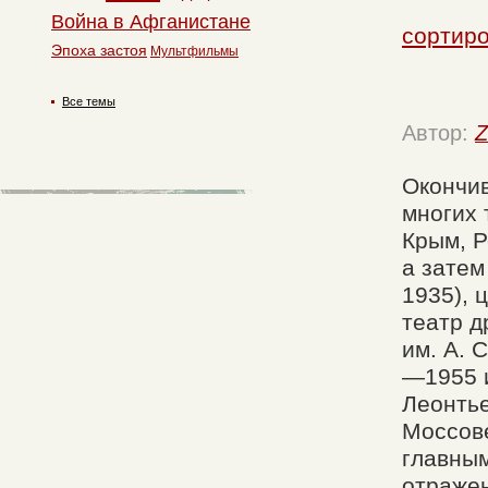
Война в Афганистане
сортиро
Эпоха застоя
Мультфильмы
Все темы
Автор:
Z
Окончив
многих 
Крым, Р
а затем
1935), 
театр д
им. А. 
—1955 
Леонтье
Моссов
главным
отражен