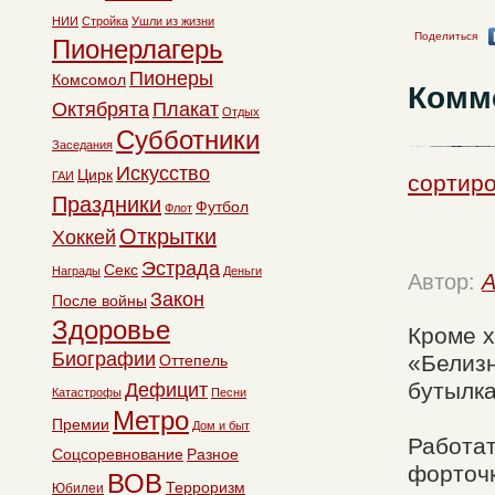
НИИ
Стройка
Ушли из жизни
Поделиться
Пионерлагерь
Пионеры
Комсомол
Комм
Октябрята
Плакат
Отдых
Субботники
Заседания
Искусство
Цирк
ГАИ
сортиро
Праздники
Футбол
Флот
Открытки
Хоккей
Эстрада
Секс
Награды
Деньги
Автор:
A
Закон
После войны
Здоровье
Кроме х
Биографии
«Белизн
Оттепель
бутылка
Дефицит
Катастрофы
Песни
Метро
Премии
Дом и быт
Работат
Соцсоревнование
Разное
форточк
ВОВ
Терроризм
Юбилеи