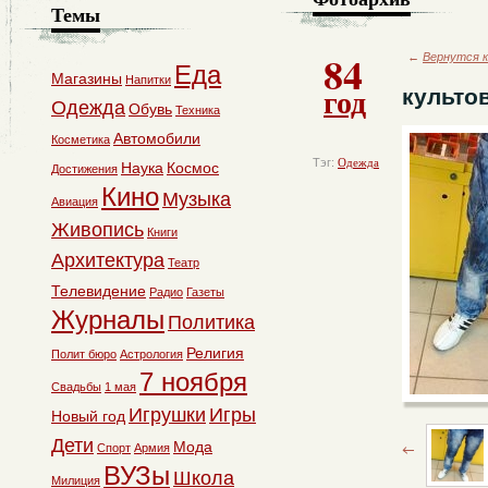
Темы
84
←
Вернутся к
Еда
Магазины
Напитки
год
культов
Одежда
Обувь
Техника
Автомобили
Косметика
Тэг:
Одежда
Наука
Космос
Достижения
Кино
Музыка
Авиация
Живопись
Книги
Архитектура
Театр
Телевидение
Радио
Газеты
Журналы
Политика
Религия
Полит бюро
Астрология
7 ноября
Свадьбы
1 мая
Игрушки
Игры
Новый год
Дети
Мода
Спорт
Армия
ВУЗы
Школа
Милиция