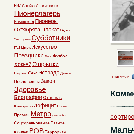
НИИ
Стройка
Ушли из жизни
Пионерлагерь
Пионеры
Комсомол
Октябрята
Плакат
Отдых
Субботники
Заседания
Искусство
Цирк
ГАИ
Праздники
Футбол
Флот
Открытки
Хоккей
Эстрада
Секс
Награды
Деньги
Поделиться
Закон
После войны
Здоровье
Комм
Биографии
Оттепель
Дефицит
Катастрофы
Песни
Метро
Премии
сортир
Дом и быт
Соцсоревнование
Разное
Мальч
ВОВ
Терроризм
Юбилеи