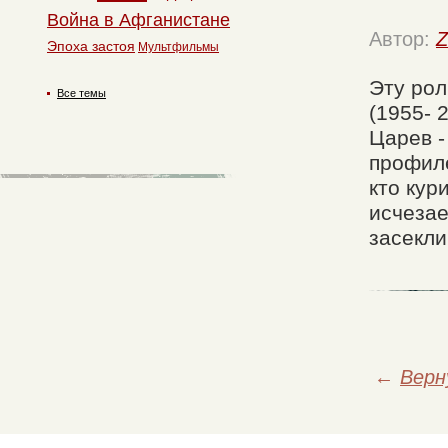
Война в Афганистане
Автор:
Z
Эпоха застоя
Мультфильмы
Эту рол
Все темы
(1955- 
Царев -
профиле
кто кур
исчезае
засекли
←
Верн