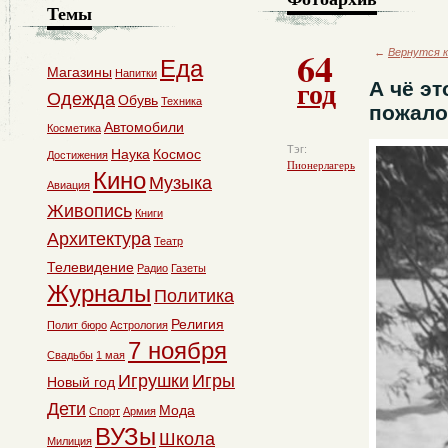
Темы
64
←
Вернутся к
Еда
Магазины
Напитки
год
А чё э
Одежда
Обувь
Техника
пожало
Автомобили
Косметика
Тэг:
Наука
Космос
Достижения
Пионерлагерь
Кино
Музыка
Авиация
Живопись
Книги
Архитектура
Театр
Телевидение
Радио
Газеты
Журналы
Политика
Религия
Полит бюро
Астрология
7 ноября
Свадьбы
1 мая
Игрушки
Игры
Новый год
Дети
Мода
Спорт
Армия
ВУЗы
Школа
Милиция