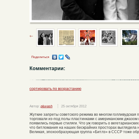
Поделиться
Комментарии:
сортировать по возрастанию
Автор:
pluvash
25 октября 2012
Жуткие запреты советского режима во многом голливудская 
торговали из-под полы пластинками с американским джазом
появились первые стиляги. Что уж говорить о вегетариански
что битломания на наших бескрайних просторах выглядела н
Великая, эпохообразующая группа «Битлз» в СССР тоже обр