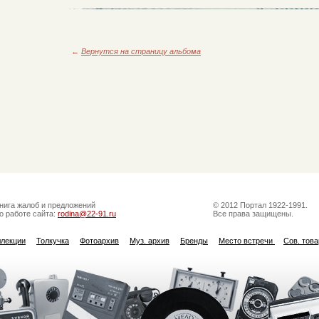
←
Вернутся на страницу альбома
нига жалоб и предложений
© 2012 Портал 1922-1991.
о работе сайта:
rodina@22-91.ru
Все права защищены.
ллекции
Толкучка
Фотоархив
Муз. архив
Бренды
Место встречи
Сов. тов