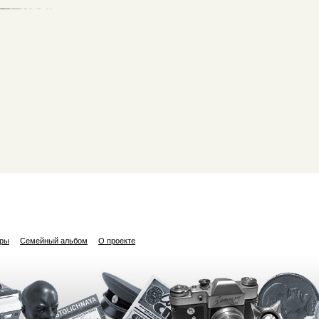
ары
Семейный альбом
О проекте