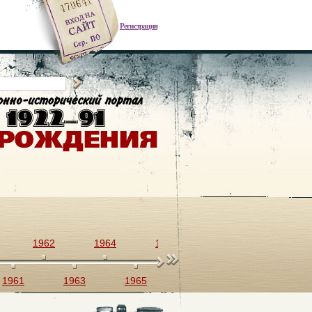
Регистрация
1962
1964
1966
1968
1970
1961
1963
1965
1967
1969