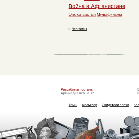
Война в Афганистане
Эпоха застоя
Мультфильмы
Все темы
Разработка портала
К
Артимедия веб, 2012
п
Темы
Фольклор
Свидетели эпохи
Ко