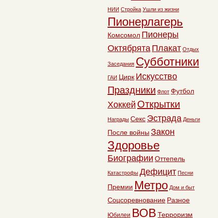
НИИ
Стройка
Ушли из жизни
Пионерлагерь
Пионеры
Комсомол
Октябрята
Плакат
Отдых
Субботники
Заседания
Искусство
Цирк
ГАИ
Праздники
Футбол
Флот
Открытки
Хоккей
Эстрада
Секс
Награды
Деньги
Закон
После войны
Здоровье
Биографии
Оттепель
Дефицит
Катастрофы
Песни
Метро
Премии
Дом и быт
Соцсоревнование
Разное
ВОВ
Терроризм
Юбилеи