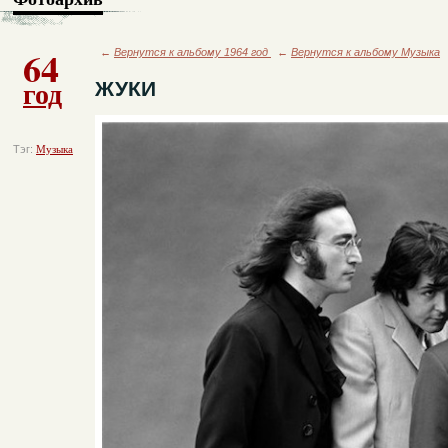
64
←
Вернутся к альбому 1964 год
←
Вернутся к альбому Музыка
год
ЖУКИ
Тэг:
Музыка