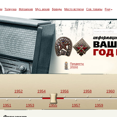
ии
Толкучка
Фотоархив
Муз. архив
Бренды
Место встречи
Сов. товары
Еще
Предметы
эпохи
1952
1954
1956
1958
1960
1951
1953
1955
1957
1959
Фотоархив