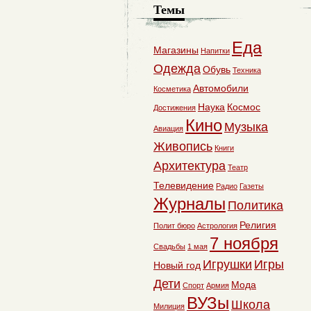
Темы
Еда
Магазины
Напитки
Одежда
Обувь
Техника
Автомобили
Косметика
Наука
Космос
Достижения
Кино
Музыка
Авиация
Живопись
Книги
Архитектура
Театр
Телевидение
Радио
Газеты
Журналы
Политика
Религия
Полит бюро
Астрология
7 ноября
Свадьбы
1 мая
Игрушки
Игры
Новый год
Дети
Мода
Спорт
Армия
ВУЗы
Школа
Милиция