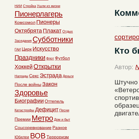
НИИ
Стройка
Ушли из жизни
Комм
Пионерлагерь
Пионеры
Комсомол
Октябрята
Плакат
Отдых
сортиро
Субботники
Заседания
Искусство
Кто б
Цирк
ГАИ
Праздники
Футбол
Флот
Открытки
Хоккей
Автор:
N
Эстрада
Секс
Награды
Деньги
Штучно 
Закон
После войны
«Ветеро
Здоровье
спортив
Биографии
Оттепель
образец
Дефицит
Катастрофы
Песни
двигате
Метро
Премии
Дом и быт
Соцсоревнование
Разное
ВОВ
Терроризм
Юбилеи