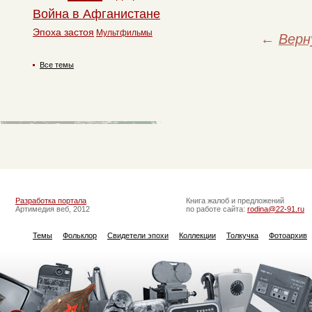
Война в Афганистане
Эпоха застоя
Мультфильмы
←
Верн
Все темы
Разработка портала
Книга жалоб и предложений
Артимедия веб, 2012
по работе сайта:
rodina@22-91.ru
Темы
Фольклор
Свидетели эпохи
Коллекции
Толкучка
Фотоархив