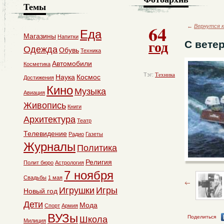
Темы
64
←
Вернутся к
Еда
Магазины
Напитки
год
С вете
Одежда
Обувь
Техника
Автомобили
Косметика
Тэг:
Техника
Наука
Космос
Достижения
Кино
Музыка
Авиация
Живопись
Книги
Архитектура
Театр
Телевидение
Радио
Газеты
Журналы
Политика
Религия
Полит бюро
Астрология
7 ноября
Свадьбы
1 мая
Игрушки
Игры
Новый год
Дети
Мода
Спорт
Армия
ВУЗы
Поделиться
Школа
Милиция