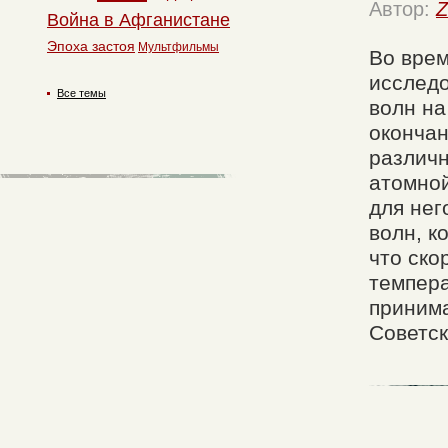
Автор:
Z
Война в Афганистане
Эпоха застоя
Мультфильмы
Во врем
исследо
Все темы
волн на
окончан
различн
атомной
для нег
волн, к
что ско
темпера
принима
Советс