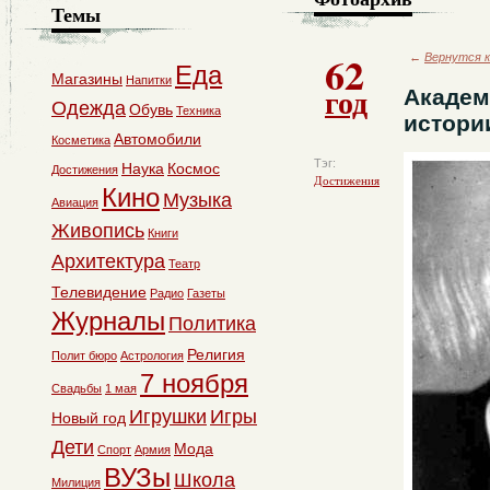
Темы
62
←
Вернутся к
Еда
Магазины
Напитки
год
Академ
Одежда
Обувь
Техника
истори
Автомобили
Косметика
Тэг:
Наука
Космос
Достижения
Достижения
Кино
Музыка
Авиация
Живопись
Книги
Архитектура
Театр
Телевидение
Радио
Газеты
Журналы
Политика
Религия
Полит бюро
Астрология
7 ноября
Свадьбы
1 мая
Игрушки
Игры
Новый год
Дети
Мода
Спорт
Армия
ВУЗы
Школа
Милиция