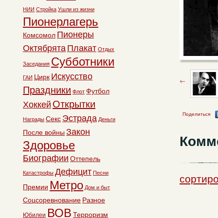
НИИ
Стройка
Ушли из жизни
Пионерлагерь
Пионеры
Комсомол
Октябрята
Плакат
Отдых
Субботники
Заседания
Искусство
Цирк
ГАИ
Праздники
Футбол
Флот
Открытки
Хоккей
Поделиться
Эстрада
Секс
Награды
Деньги
Закон
После войны
Комм
Здоровье
Биографии
Оттепель
Дефицит
Катастрофы
Песни
сортиро
Метро
Премии
Дом и быт
Соцсоревнование
Разное
ВОВ
Терроризм
Юбилеи