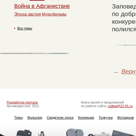
Заповед
Война в Афганистане
по добр
Эпоха застоя
Мультфильмы
конкуре
полился
Все темы
←
Верн
Разработка портала
Книга жалоб и предложений
Артимедия веб, 2012
по работе сайта:
rodina@22-91.ru
Темы
Фольклор
Свидетели эпохи
Коллекции
Толкучка
Фотоархив