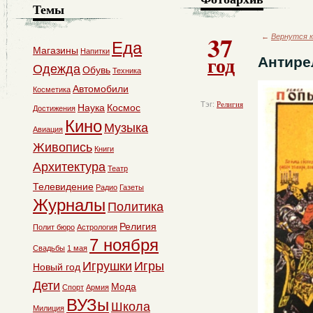
Темы
37
←
Вернутся к
Еда
Магазины
Напитки
год
Антире
Одежда
Обувь
Техника
Автомобили
Косметика
Тэг:
Религия
Наука
Космос
Достижения
Кино
Музыка
Авиация
Живопись
Книги
Архитектура
Театр
Телевидение
Радио
Газеты
Журналы
Политика
Религия
Полит бюро
Астрология
7 ноября
Свадьбы
1 мая
Игрушки
Игры
Новый год
Дети
Мода
Спорт
Армия
ВУЗы
Школа
Милиция