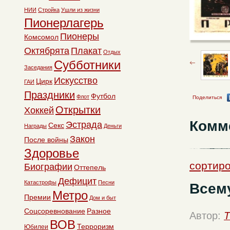
НИИ
Стройка
Ушли из жизни
Пионерлагерь
Пионеры
Комсомол
Октябрята
Плакат
Отдых
Субботники
Заседания
Искусство
Цирк
ГАИ
Праздники
Футбол
Флот
Поделиться
Открытки
Хоккей
Комм
Эстрада
Секс
Награды
Деньги
Закон
После войны
Здоровье
сортиро
Биографии
Оттепель
Дефицит
Катастрофы
Песни
Всему
Метро
Премии
Дом и быт
Соцсоревнование
Разное
Автор:
T
ВОВ
Терроризм
Юбилеи