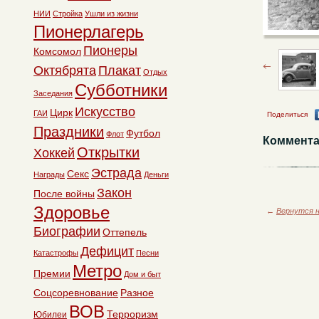
НИИ
Стройка
Ушли из жизни
Пионерлагерь
Пионеры
Комсомол
Октябрята
Плакат
Отдых
Субботники
Заседания
Искусство
Цирк
ГАИ
Поделиться
Праздники
Футбол
Флот
Коммента
Открытки
Хоккей
Эстрада
Секс
Награды
Деньги
Закон
После войны
Здоровье
←
Вернутся н
Биографии
Оттепель
Дефицит
Катастрофы
Песни
Метро
Премии
Дом и быт
Соцсоревнование
Разное
ВОВ
Терроризм
Юбилеи