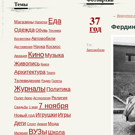
Темы
37
←
Вернутся к
Еда
Магазины
Напитки
год
Фердин
Одежда
Обувь
Техника
Автомобили
Косметика
Тэг:
Наука
Космос
Достижения
Автомобили
Кино
Музыка
Авиация
Живопись
Книги
Архитектура
Театр
Телевидение
Радио
Газеты
Журналы
Политика
Религия
Полит бюро
Астрология
7 ноября
Свадьбы
1 мая
Игрушки
Игры
Новый год
Дети
Мода
Спорт
Армия
ВУЗы
Школа
Милиция