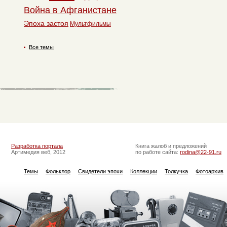
Война в Афганистане
Эпоха застоя
Мультфильмы
Все темы
Разработка портала
Книга жалоб и предложений
Артимедия веб, 2012
по работе сайта:
rodina@22-91.ru
Темы
Фольклор
Свидетели эпохи
Коллекции
Толкучка
Фотоархив