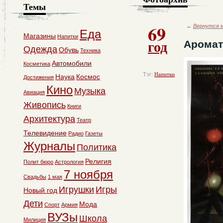
Темы
69
←
Вернутся к
Еда
Магазины
Напитки
год
Аромат
Одежда
Обувь
Техника
Автомобили
Косметика
Тэг:
Напитки
Наука
Космос
Достижения
Кино
Музыка
Авиация
Живопись
Книги
Архитектура
Театр
Телевидение
Радио
Газеты
Журналы
Политика
Религия
Полит бюро
Астрология
7 ноября
Свадьбы
1 мая
Игрушки
Игры
Новый год
Дети
Мода
Спорт
Армия
ВУЗы
Школа
Милиция