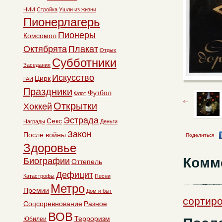
НИИ
Стройка
Ушли из жизни
Пионерлагерь
Пионеры
Комсомол
Октябрята
Плакат
Отдых
Субботники
Заседания
Искусство
Цирк
ГАИ
Праздники
Футбол
Флот
Открытки
Хоккей
Эстрада
Секс
Награды
Деньги
Закон
После войны
Поделиться
Здоровье
Комм
Биографии
Оттепель
Дефицит
Катастрофы
Песни
Метро
Премии
Дом и быт
сортиро
Соцсоревнование
Разное
ВОВ
Терроризм
Юбилеи