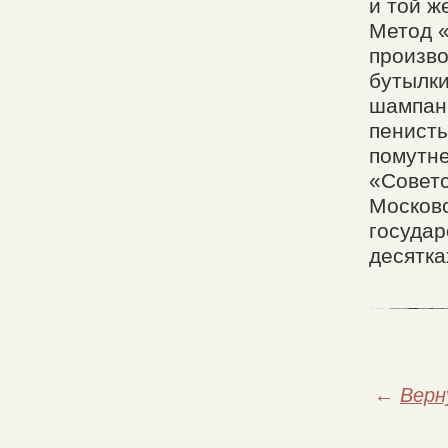
и той ж
Метод «
произво
бутылки
шампани
пенисты
помутн
«Советс
Московс
государ
десятка
←
Верн