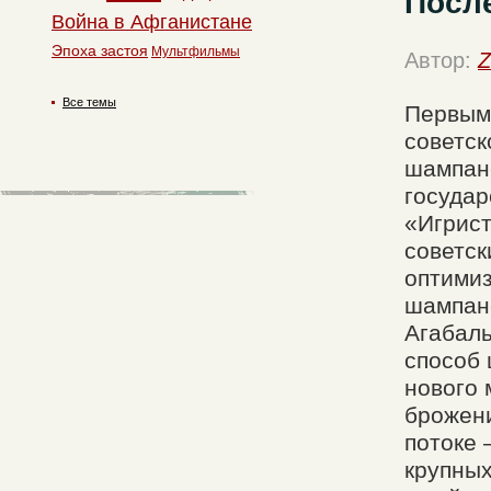
Посл
Война в Афганистане
Эпоха застоя
Мультфильмы
Автор:
Z
Все темы
Первыми
советск
шампанс
государ
«Игрист
советск
оптимиз
шампанс
Агабаль
способ 
нового 
брожени
потоке 
крупных