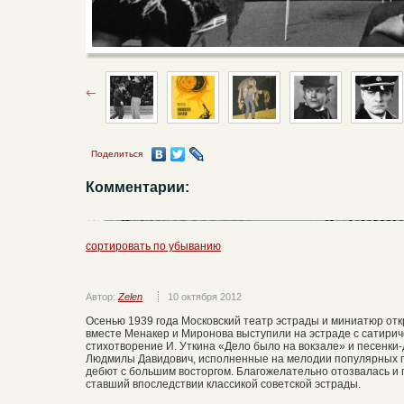
Поделиться
Комментарии:
сортировать по убыванию
Автор:
Zelen
10 октября 2012
Осенью 1939 года Московский театр эстрады и миниатюр отк
вместе Менакер и Миронова выступили на эстраде с сатири
стихотворение И. Уткина «Дело было на вокзале» и песенки
Людмилы Давидович, исполненные на мелодии популярных пе
дебют с большим восторгом. Благожелательно отозвалась и п
ставший впоследствии классикой советской эстрады.