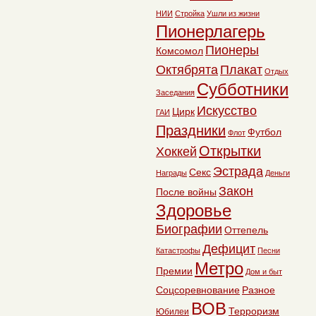
НИИ
Стройка
Ушли из жизни
Пионерлагерь
Пионеры
Комсомол
Октябрята
Плакат
Отдых
Субботники
Заседания
Искусство
Цирк
ГАИ
Праздники
Футбол
Флот
Открытки
Хоккей
Эстрада
Секс
Награды
Деньги
Закон
После войны
Здоровье
Биографии
Оттепель
Дефицит
Катастрофы
Песни
Метро
Премии
Дом и быт
Соцсоревнование
Разное
ВОВ
Терроризм
Юбилеи