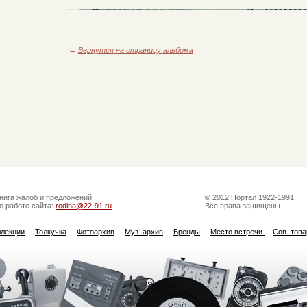
←
Вернутся на страницу альбома
нига жалоб и предложений
© 2012 Портал 1922-1991.
о работе сайта:
rodina@22-91.ru
Все права защищены.
ллекции
Толкучка
Фотоархив
Муз. архив
Бренды
Место встречи
Сов. тов