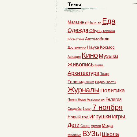
Темы
Еда
Магазины
Напитки
Одежда
Обувь
Техника
Автомобили
Косметика
Наука
Космос
Достижения
Кино
Музыка
Авиация
Живопись
Книги
Архитектура
Театр
Телевидение
Радио
Газеты
Журналы
Политика
Религия
Полит бюро
Астрология
7 ноября
Свадьбы
1 мая
Игрушки
Игры
Новый год
Дети
Мода
Спорт
Армия
ВУЗы
Школа
Милиция