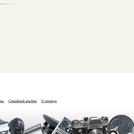
ары
Семейный альбом
О проекте