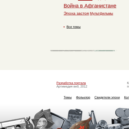
Война в Афганистане
Эпоха застоя
Мультфильмы
Все темы
Разработка портала
К
Артимедия веб, 2012
п
Темы
Фольклор
Свидетели эпохи
Ко