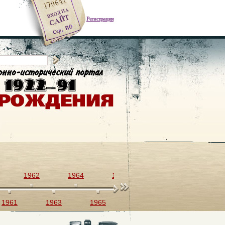
Регистрация
1962
1964
1966
1968
1970
1961
1963
1965
1967
1969