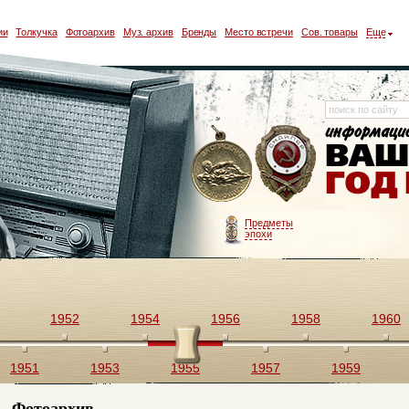
ии
Толкучка
Фотоархив
Муз. архив
Бренды
Место встречи
Сов. товары
Еще
Предметы
эпохи
1952
1954
1956
1958
1960
1951
1953
1955
1957
1959
Фотоархив