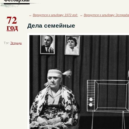
72
←
Вернутся к альбому 1972 год
←
Вернутся к альбому Эстрада
год
Дела семейные
Тэг:
Эстрада