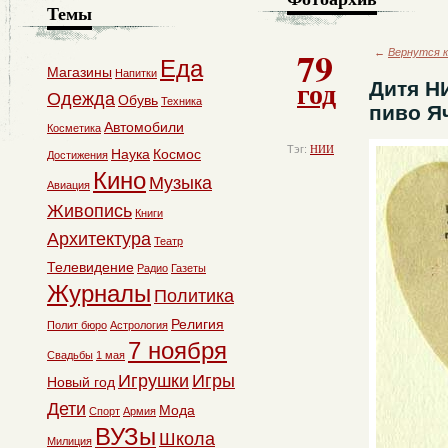
Темы
79
←
Вернутся к
Еда
Магазины
Напитки
год
Дитя Н
Одежда
Обувь
Техника
пиво Я
Автомобили
Косметика
Тэг:
НИИ
Наука
Космос
Достижения
Кино
Музыка
Авиация
Живопись
Книги
Архитектура
Театр
Телевидение
Радио
Газеты
Журналы
Политика
Религия
Полит бюро
Астрология
7 ноября
Свадьбы
1 мая
Игрушки
Игры
Новый год
Дети
Мода
Спорт
Армия
ВУЗы
Школа
Милиция