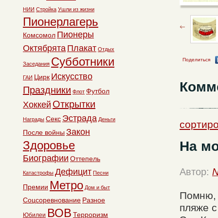
НИИ
Стройка
Ушли из жизни
Пионерлагерь
Пионеры
Комсомол
Октябрята
Плакат
Отдых
Субботники
Поделиться
Заседания
Искусство
Цирк
ГАИ
Комм
Праздники
Футбол
Флот
Открытки
Хоккей
Эстрада
Секс
Награды
Деньги
сортиро
Закон
После войны
На мо
Здоровье
Биографии
Оттепель
Автор:
N
Дефицит
Катастрофы
Песни
Метро
Премии
Дом и быт
Помню,
Соцсоревнование
Разное
пляже с
ВОВ
Терроризм
Юбилеи