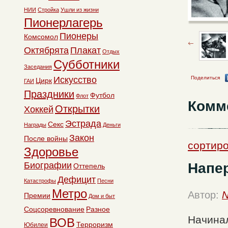
НИИ
Стройка
Ушли из жизни
Пионерлагерь
Пионеры
Комсомол
Октябрята
Плакат
Отдых
Субботники
Заседания
Поделиться
Искусство
Цирк
ГАИ
Праздники
Футбол
Флот
Комм
Открытки
Хоккей
Эстрада
Секс
Награды
Деньги
Закон
После войны
сортиро
Здоровье
Напе
Биографии
Оттепель
Дефицит
Катастрофы
Песни
Метро
Автор:
N
Премии
Дом и быт
Соцсоревнование
Разное
Начинал
ВОВ
Терроризм
Юбилеи