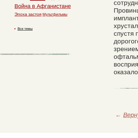
сотрудн
Война в Афганистане
Провин
Эпоха застоя
Мультфильмы
имплант
хрустал
Все темы
спустя 
дорогог
зрением
офтальм
восприя
оказало
←
Верн