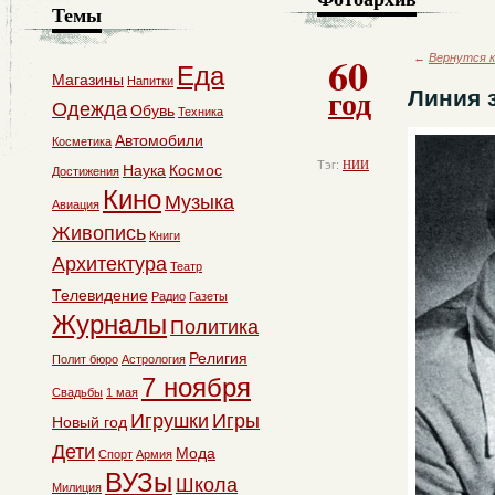
Темы
60
←
Вернутся к
Еда
Магазины
Напитки
год
Линия 
Одежда
Обувь
Техника
Автомобили
Косметика
Тэг:
НИИ
Наука
Космос
Достижения
Кино
Музыка
Авиация
Живопись
Книги
Архитектура
Театр
Телевидение
Радио
Газеты
Журналы
Политика
Религия
Полит бюро
Астрология
7 ноября
Свадьбы
1 мая
Игрушки
Игры
Новый год
Дети
Мода
Спорт
Армия
ВУЗы
Школа
Милиция