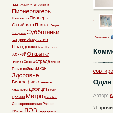
НИИ
Стройка
Ушли из жизни
Пионерлагерь
Пионеры
Комсомол
Октябрята
Плакат
Отдых
Субботники
Заседания
Поделиться
Искусство
Цирк
ГАИ
Праздники
Футбол
Флот
Комм
Открытки
Хоккей
Эстрада
Секс
Награды
Деньги
Закон
После войны
сортир
Здоровье
Один
Биографии
Оттепель
Дефицит
Катастрофы
Песни
Метро
Автор:
N
Премии
Дом и быт
Соцсоревнование
Разное
Я прочи
ВОВ
Терроризм
Юбилеи