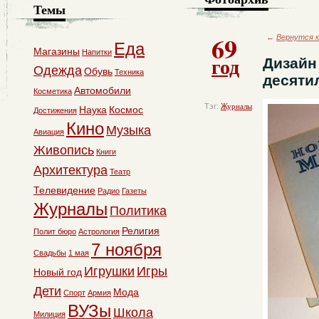
Темы
69
←
Вернутся к
Еда
Магазины
Напитки
год
Дизайн
Одежда
Обувь
Техника
десяти
Автомобили
Косметика
Тэг:
Журналы
Наука
Космос
Достижения
Кино
Музыка
Авиация
Живопись
Книги
Архитектура
Театр
Телевидение
Радио
Газеты
Журналы
Политика
Религия
Полит бюро
Астрология
7 ноября
Свадьбы
1 мая
Игрушки
Игры
Новый год
Дети
Мода
Спорт
Армия
ВУЗы
Школа
Милиция