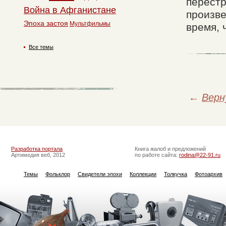
перестр
Война в Афганистане
произве
Эпоха застоя
Мультфильмы
время, 
Все темы
←
Верн
Разработка портала
Книга жалоб и предложений
Артимедия веб, 2012
по работе сайта:
rodina@22-91.ru
Темы
Фольклор
Свидетели эпохи
Коллекции
Толкучка
Фотоархив