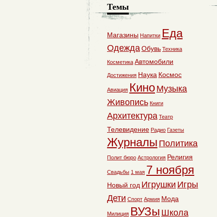
Темы
Еда
Магазины
Напитки
Одежда
Обувь
Техника
Автомобили
Косметика
Наука
Космос
Достижения
Кино
Музыка
Авиация
Живопись
Книги
Архитектура
Театр
Телевидение
Радио
Газеты
Журналы
Политика
Религия
Полит бюро
Астрология
7 ноября
Свадьбы
1 мая
Игрушки
Игры
Новый год
Дети
Мода
Спорт
Армия
ВУЗы
Школа
Милиция