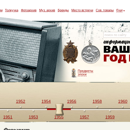
ии
Толкучка
Фотоархив
Муз. архив
Бренды
Место встречи
Сов. товары
Еще
Предметы
эпохи
1952
1954
1956
1958
1960
1951
1953
1955
1957
1959
Фотоархив