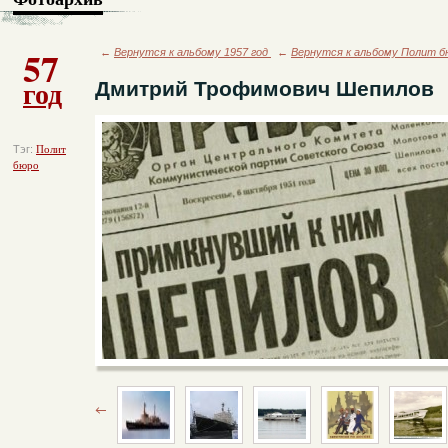
57
←
Вернутся к альбому 1957 год
←
Вернутся к альбому Полит б
год
Дмитрий Трофимович Шепилов
Тэг:
Полит
бюро