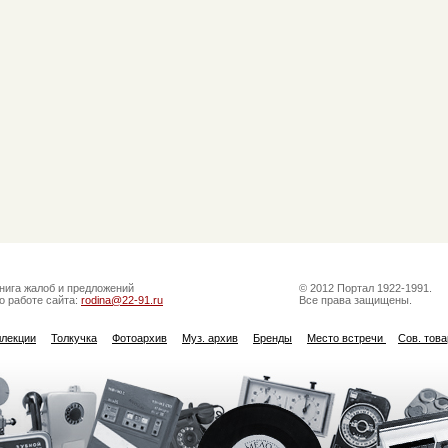
нига жалоб и предложений
© 2012 Портал 1922-1991.
о работе сайта:
rodina@22-91.ru
Все права защищены.
ллекции
Толкучка
Фотоархив
Муз. архив
Бренды
Место встречи
Сов. тов