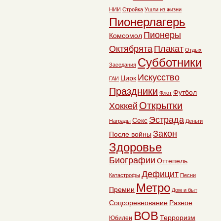
НИИ
Стройка
Ушли из жизни
Пионерлагерь
Пионеры
Комсомол
Октябрята
Плакат
Отдых
Субботники
Заседания
Искусство
Цирк
ГАИ
Праздники
Футбол
Флот
Открытки
Хоккей
Эстрада
Секс
Награды
Деньги
Закон
После войны
Здоровье
Биографии
Оттепель
Дефицит
Катастрофы
Песни
Метро
Премии
Дом и быт
Соцсоревнование
Разное
ВОВ
Терроризм
Юбилеи