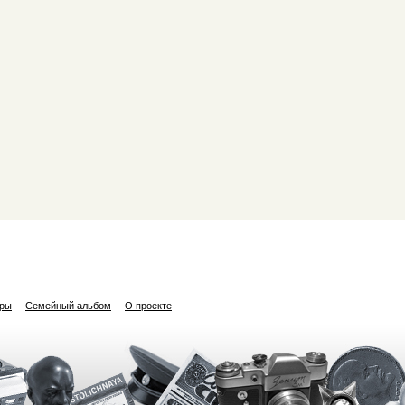
ары
Семейный альбом
О проекте