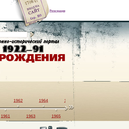
Регистрация
1962
1964
1966
1968
1970
1961
1963
1965
1967
1969