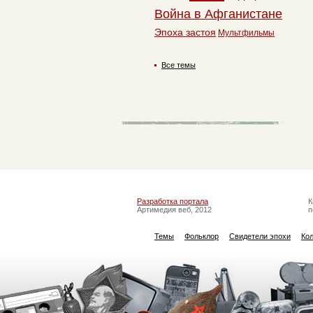
Война в Афганистане
Эпоха застоя
Мультфильмы
Все темы
Разработка портала
К
Артимедия веб, 2012
п
Темы
Фольклор
Свидетели эпохи
Ко