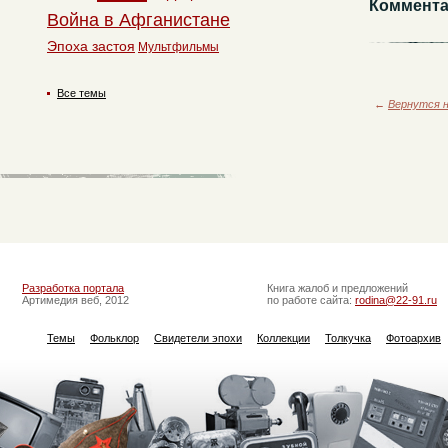
Коммента
Война в Афганистане
Эпоха застоя
Мультфильмы
Все темы
←
Вернутся н
Разработка портала
Книга жалоб и предложений
Артимедия веб, 2012
по работе сайта:
rodina@22-91.ru
Темы
Фольклор
Свидетели эпохи
Коллекции
Толкучка
Фотоархив