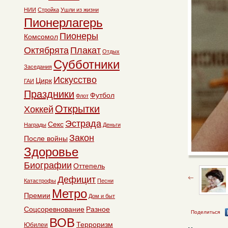
НИИ
Стройка
Ушли из жизни
Пионерлагерь
Пионеры
Комсомол
Октябрята
Плакат
Отдых
Субботники
Заседания
Искусство
Цирк
ГАИ
Праздники
Футбол
Флот
Открытки
Хоккей
Эстрада
Секс
Награды
Деньги
Закон
После войны
Здоровье
Биографии
Оттепель
Дефицит
Катастрофы
Песни
Метро
Премии
Дом и быт
Соцсоревнование
Разное
Поделиться
ВОВ
Терроризм
Юбилеи