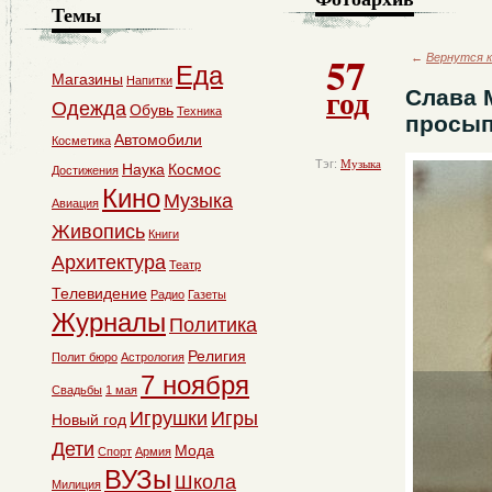
Темы
57
←
Вернутся к
Еда
Магазины
Напитки
год
Слава 
Одежда
Обувь
Техника
просып
Автомобили
Косметика
Тэг:
Музыка
Наука
Космос
Достижения
Кино
Музыка
Авиация
Живопись
Книги
Архитектура
Театр
Телевидение
Радио
Газеты
Журналы
Политика
Религия
Полит бюро
Астрология
7 ноября
Свадьбы
1 мая
Игрушки
Игры
Новый год
Дети
Мода
Спорт
Армия
ВУЗы
Школа
Милиция