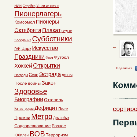
НИИ
Стройка
Ушли из жизни
Пионерлагерь
Пионеры
Комсомол
Октябрята
Плакат
Отдых
Субботники
Заседания
Искусство
Цирк
ГАИ
Праздники
Футбол
Флот
Открытки
Хоккей
Поделиться
Эстрада
Секс
Награды
Деньги
Закон
Комм
После войны
Здоровье
Биографии
Оттепель
Дефицит
сортиро
Катастрофы
Песни
Метро
Премии
Дом и быт
Перв
Соцсоревнование
Разное
ВОВ
Терроризм
Юбилеи