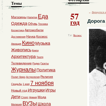
Темы
57
←
Вернутся к
Еда
Магазины
Напитки
год
Дорога
Одежда
Обувь
Техника
Автомобили
Косметика
Тэг:
Космос
Наука
Космос
Достижения
Кино
Музыка
Авиация
Живопись
Книги
Архитектура
Театр
Телевидение
Радио
Газеты
Журналы
Политика
Религия
Полит бюро
Астрология
7 ноября
Свадьбы
1 мая
Игрушки
Игры
Новый год
Дети
Мода
Спорт
Армия
ВУЗы
Школа
Милиция