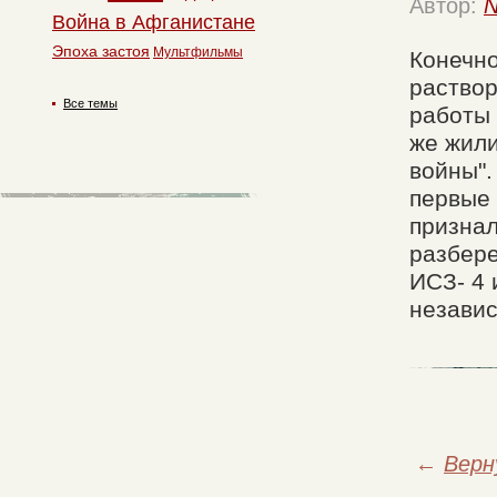
Автор:
N
Война в Афганистане
Эпоха застоя
Мультфильмы
Конечно
раствор
Все темы
работы 
же жили
войны".
первые 
признал
разбере
ИСЗ- 4 
независ
←
Верн