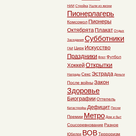
НИИ
Стройка
Ушли из жизни
Пионерлагерь
Пионеры
Комсомол
Октябрята
Плакат
Отдых
Субботники
Заседания
Искусство
Цирк
ГАИ
Праздники
Футбол
Флот
Открытки
Хоккей
Эстрада
Секс
Награды
Деньги
Закон
После войны
Здоровье
Биографии
Оттепель
Дефицит
Катастрофы
Песни
Метро
Премии
Дом и быт
Соцсоревнование
Разное
ВОВ
Терроризм
Юбилеи