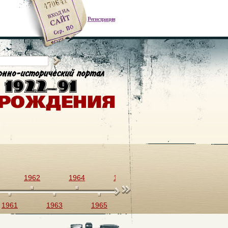
Регистрация
1962
1964
1966
1968
1970
1961
1963
1965
1967
1969