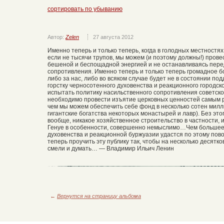
сортировать по убыванию
Автор:
Zelen
27 августа 2012
Именно теперь и только теперь, когда в голодных местностях
если не тысячи трупов, мы можем (и поэтому должны!) пров
бешеной и беспощадной энергией и не останавливаясь пере
сопротивления. Именно теперь и только теперь громадное б
либо за нас, либо во всяком случае будет не в состоянии по
горстку черносотенного духовенства и реакционного городско
испытать политику насильственного сопротивления советском
необходимо провести изъятие церковных ценностей самым
чем мы можем обеспечить себе фонд в несколько сотен милл
гигантские богатства некоторых монастырей и лавр). Без эт
вообще, никакое хозяйственное строительство в частности, 
Генуе в особенности, совершенно немыслимо…Чем большее
духовенства и реакционной буржуазии удастся по этому пов
теперь проучить эту публику так, чтобы на несколько десятко
смели и думать… — Владимир Ильич Ленин
←
Вернутся на страницу альбома