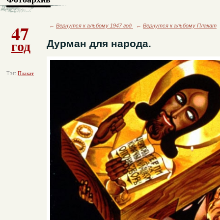
47
←
Вернутся к альбому 1947 год
←
Вернутся к альбому Плакат
год
Дурман для народа.
Тэг:
Плакат