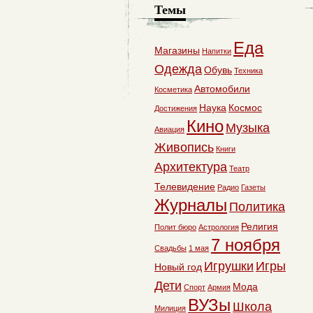
Темы
Еда
Магазины
Напитки
Одежда
Обувь
Техника
Автомобили
Косметика
Наука
Космос
Достижения
Кино
Музыка
Авиация
Живопись
Книги
Архитектура
Театр
Телевидение
Радио
Газеты
Журналы
Политика
Религия
Полит бюро
Астрология
7 ноября
Свадьбы
1 мая
Игрушки
Игры
Новый год
Дети
Мода
Спорт
Армия
ВУЗы
Школа
Милиция