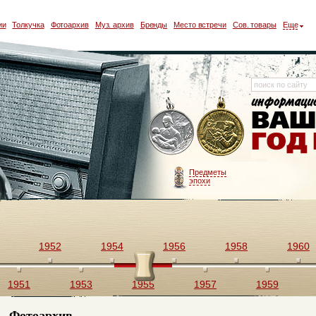
ии
Толкучка
Фотоархив
Муз. архив
Бренды
Место встречи
Сов. товары
Еще
Предметы
эпохи
1952
1954
1956
1958
1960
1951
1953
1955
1957
1959
Фотоархив