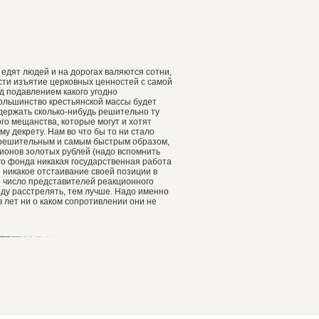
 едят людей и на дорогах валяются сотни,
ести изъятие церковных ценностей с самой
д подавлением какого угодно
ольшинство крестьянской массы будет
ддержать сколько-нибудь решительно ту
го мещанства, которые могут и хотят
у декрету. Нам во что бы то ни стало
 решительным и самым быстрым образом,
ионов золотых рублей (надо вспомнить
ого фонда никакая государственная работа
и никакое отстаивание своей позиции в
 число представителей реакционного
оду расстрелять, тем лучше. Надо именно
в лет ни о каком сопротивлении они не