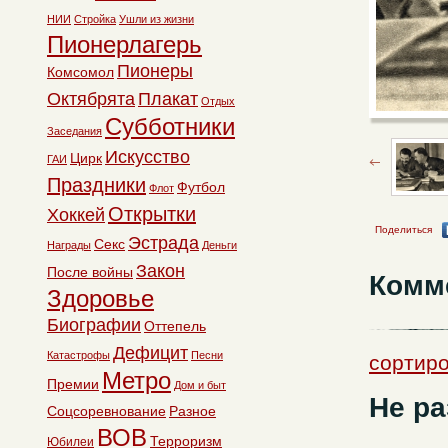
НИИ
Стройка
Ушли из жизни
Пионерлагерь
Пионеры
Комсомол
Октябрята
Плакат
Отдых
Субботники
Заседания
Искусство
Цирк
ГАИ
Праздники
Футбол
Флот
Открытки
Хоккей
Поделиться
Эстрада
Секс
Награды
Деньги
Закон
После войны
Комм
Здоровье
Биографии
Оттепель
Дефицит
Катастрофы
Песни
сортиро
Метро
Премии
Дом и быт
Не ра
Соцсоревнование
Разное
ВОВ
Терроризм
Юбилеи