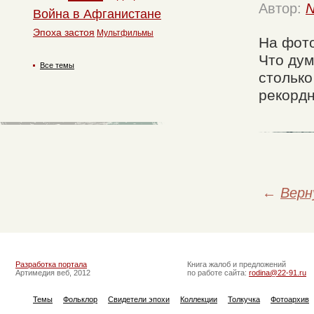
Автор:
N
Война в Афганистане
Эпоха застоя
Мультфильмы
На фот
Что дум
Все темы
столько
рекорд
←
Верн
Разработка портала
Книга жалоб и предложений
Артимедия веб, 2012
по работе сайта:
rodina@22-91.ru
Темы
Фольклор
Свидетели эпохи
Коллекции
Толкучка
Фотоархив