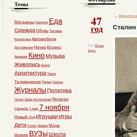
Темы
47
←
Вернутся к
Еда
Магазины
Напитки
год
Сталин
Одежда
Обувь
Техника
Автомобили
Косметика
Тэг:
Полит
Наука
Космос
Достижения
бюро
Кино
Музыка
Авиация
Живопись
Книги
Архитектура
Театр
Телевидение
Радио
Газеты
Журналы
Политика
Религия
Полит бюро
Астрология
7 ноября
Свадьбы
1 мая
Игрушки
Игры
Новый год
Дети
Мода
Спорт
Армия
ВУЗы
Школа
Милиция