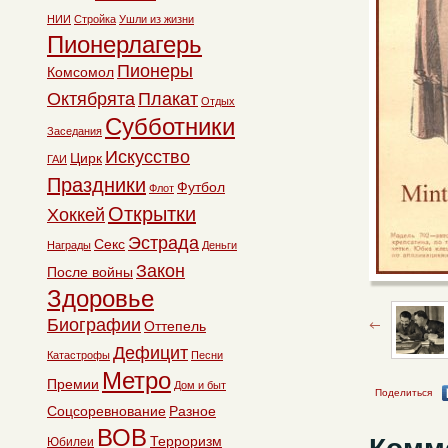
НИИ
Стройка
Ушли из жизни
Пионерлагерь
Пионеры
Комсомол
Октябрята
Плакат
Отдых
Субботники
Заседания
Искусство
Цирк
ГАИ
Праздники
Футбол
Флот
Открытки
Хоккей
Эстрада
Секс
Награды
Деньги
Закон
После войны
Здоровье
Биографии
Оттепель
Дефицит
Катастрофы
Песни
Метро
Премии
Дом и быт
Поделиться
Соцсоревнование
Разное
ВОВ
Терроризм
Юбилеи