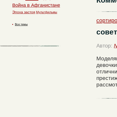
Комм
Война в Афганистане
Эпоха застоя
Мультфильмы
сортиро
Все темы
сове
Автор:
N
Моделям
девочки
отлични
прести
рассмот