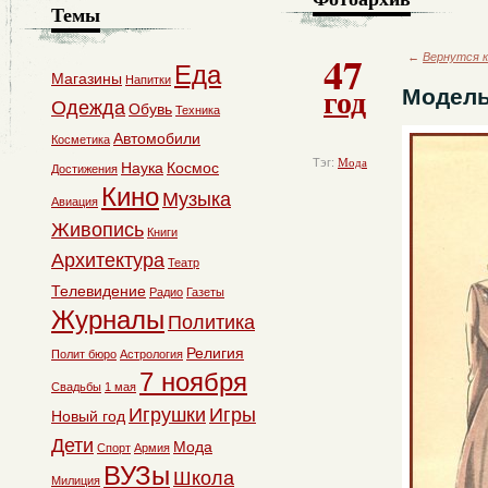
Темы
47
←
Вернутся к
Еда
Магазины
Напитки
год
Модел
Одежда
Обувь
Техника
Автомобили
Косметика
Тэг:
Мода
Наука
Космос
Достижения
Кино
Музыка
Авиация
Живопись
Книги
Архитектура
Театр
Телевидение
Радио
Газеты
Журналы
Политика
Религия
Полит бюро
Астрология
7 ноября
Свадьбы
1 мая
Игрушки
Игры
Новый год
Дети
Мода
Спорт
Армия
ВУЗы
Школа
Милиция