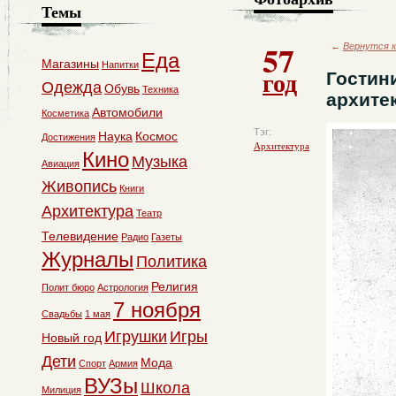
Темы
57
←
Вернутся к
Еда
Магазины
Напитки
год
Гостин
Одежда
Обувь
Техника
архитек
Автомобили
Косметика
Тэг:
Наука
Космос
Достижения
Архитектура
Кино
Музыка
Авиация
Живопись
Книги
Архитектура
Театр
Телевидение
Радио
Газеты
Журналы
Политика
Религия
Полит бюро
Астрология
7 ноября
Свадьбы
1 мая
Игрушки
Игры
Новый год
Дети
Мода
Спорт
Армия
ВУЗы
Школа
Милиция