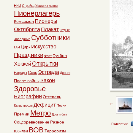
НИИ
Стройка
Ушли из жизни
Пионерлагерь
Пионеры
Комсомол
Октябрята
Плакат
Отдых
Субботники
Заседания
Искусство
Цирк
ГАИ
Праздники
Футбол
Флот
Открытки
Хоккей
Эстрада
Секс
Награды
Деньги
Закон
После войны
Здоровье
Биографии
Оттепель
Дефицит
Катастрофы
Песни
Метро
Премии
Дом и быт
Соцсоревнование
Разное
Поделиться
ВОВ
Терроризм
Юбилеи