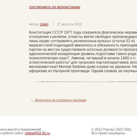
сортировать по возрастанию
Автор:
Zelen
27 августа 2012
Конституция СССР 1977 года сохраняла фактическое неравн
отношения к религии: атеисты могли свободно пропагандир
лишь право «отправлять религиозные культы» (статья 52-я).
марксистской подкладкой вменялось в обязанность преподава
партии на местах существовали штатные должности пропаган
идеологической конкуренции уровень подготовки такого рода
психологических наук Г. Аминев, читавший в начале 1980-х гг
атеистической работы" для луганских партаппаратчиков, всп
малограмотные! Многие Библию даже в руках не держали. Не
афоризма из Нагорной проповеди. Одним словом, не научные
←
Вернутся на страницу альбома
нига жалоб и предложений
© 2012 Портал 1922-1991.
о работе сайта:
rodina@22-91.ru
Все права защищены.