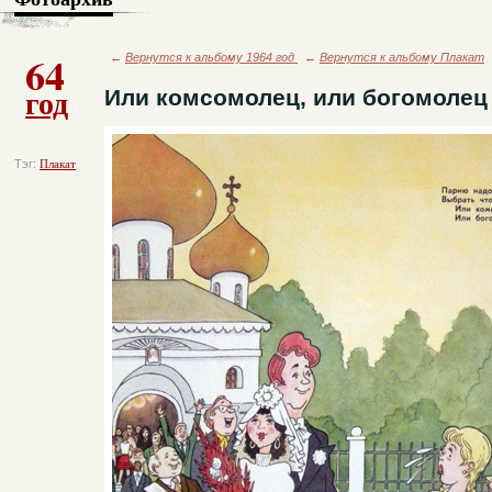
64
←
Вернутся к альбому 1964 год
←
Вернутся к альбому Плакат
год
Или комсомолец, или богомолец
Тэг:
Плакат