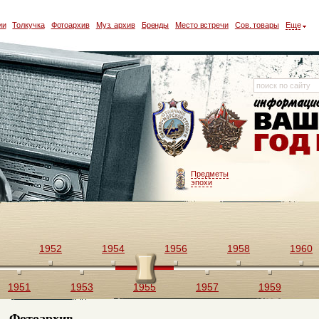
ии
Толкучка
Фотоархив
Муз. архив
Бренды
Место встречи
Сов. товары
Еще
Предметы
эпохи
1952
1954
1956
1958
1960
1951
1953
1955
1957
1959
Фотоархив