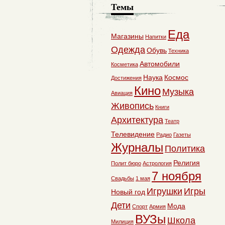
Темы
Еда
Магазины
Напитки
Одежда
Обувь
Техника
Автомобили
Косметика
Наука
Космос
Достижения
Кино
Музыка
Авиация
Живопись
Книги
Архитектура
Театр
Телевидение
Радио
Газеты
Журналы
Политика
Религия
Полит бюро
Астрология
7 ноября
Свадьбы
1 мая
Игрушки
Игры
Новый год
Дети
Мода
Спорт
Армия
ВУЗы
Школа
Милиция