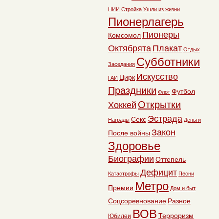
НИИ
Стройка
Ушли из жизни
Пионерлагерь
Пионеры
Комсомол
Октябрята
Плакат
Отдых
Субботники
Заседания
Искусство
Цирк
ГАИ
Праздники
Футбол
Флот
Открытки
Хоккей
Эстрада
Секс
Награды
Деньги
Закон
После войны
Здоровье
Биографии
Оттепель
Дефицит
Катастрофы
Песни
Метро
Премии
Дом и быт
Соцсоревнование
Разное
ВОВ
Терроризм
Юбилеи