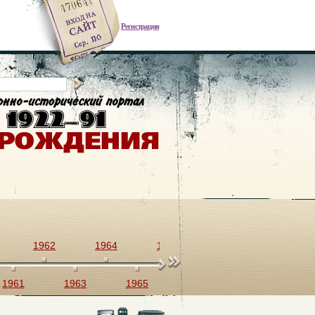
Регистрация
1962
1964
1966
1968
1970
1961
1963
1965
1967
1969