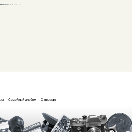
ары
Семейный альбом
О проекте