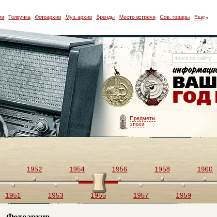
ии
Толкучка
Фотоархив
Муз. архив
Бренды
Место встречи
Сов. товары
Еще
Предметы
эпохи
1952
1954
1956
1958
1960
1951
1953
1955
1957
1959
Фотоархив