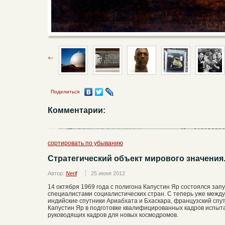
Поделиться
Комментарии:
сортировать по убыванию
Стратегический объект мирового значения
Автор:
Nerll
25 июня 2012
14 октября 1969 года с полигона Капустин Яр состоялся запу
специалистами социалистических стран. С теперь уже межд
индийские спутники Ариабхата и Бхаскара, французский спут
Капустин Яр в подготовке квалифицированных кадров испыта
руководящих кадров для новых космодромов.