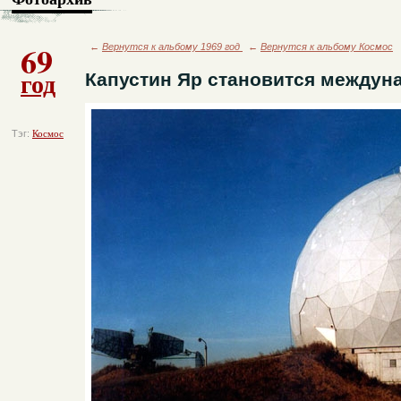
69
←
Вернутся к альбому 1969 год
←
Вернутся к альбому Космос
год
Капустин Яр становится междун
Тэг:
Космос