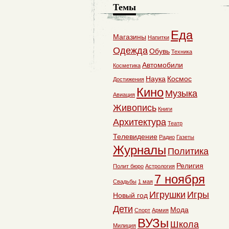
Темы
Еда
Магазины
Напитки
Одежда
Обувь
Техника
Автомобили
Косметика
Наука
Космос
Достижения
Кино
Музыка
Авиация
Живопись
Книги
Архитектура
Театр
Телевидение
Радио
Газеты
Журналы
Политика
Религия
Полит бюро
Астрология
7 ноября
Свадьбы
1 мая
Игрушки
Игры
Новый год
Дети
Мода
Спорт
Армия
ВУЗы
Школа
Милиция