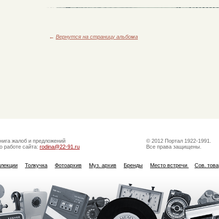
←
Вернутся на страницу альбома
нига жалоб и предложений
© 2012 Портал 1922-1991.
о работе сайта:
rodina@22-91.ru
Все права защищены.
ллекции
Толкучка
Фотоархив
Муз. архив
Бренды
Место встречи
Сов. тов