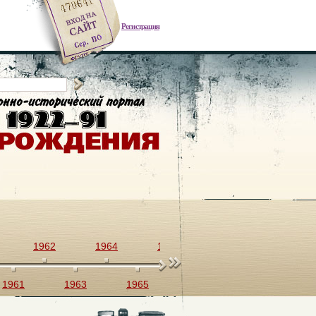
Регистрация
1962
1964
1966
1968
1970
1961
1963
1965
1967
1969