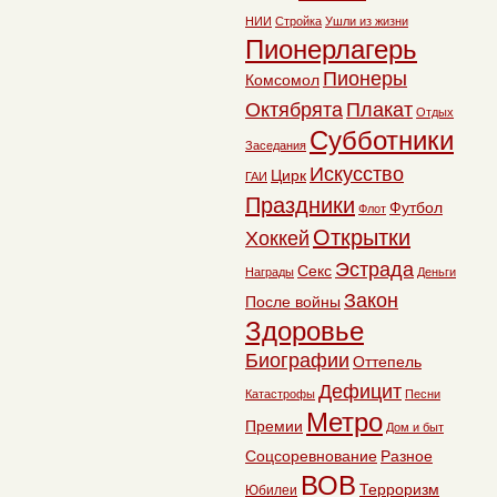
НИИ
Стройка
Ушли из жизни
Пионерлагерь
Пионеры
Комсомол
Октябрята
Плакат
Отдых
Субботники
Заседания
Искусство
Цирк
ГАИ
Праздники
Футбол
Флот
Открытки
Хоккей
Эстрада
Секс
Награды
Деньги
Закон
После войны
Здоровье
Биографии
Оттепель
Дефицит
Катастрофы
Песни
Метро
Премии
Дом и быт
Соцсоревнование
Разное
ВОВ
Терроризм
Юбилеи