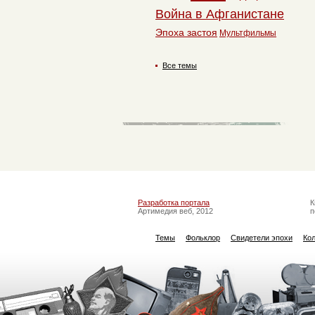
Война в Афганистане
Эпоха застоя
Мультфильмы
Все темы
Разработка портала
К
Артимедия веб, 2012
п
Темы
Фольклор
Свидетели эпохи
Ко